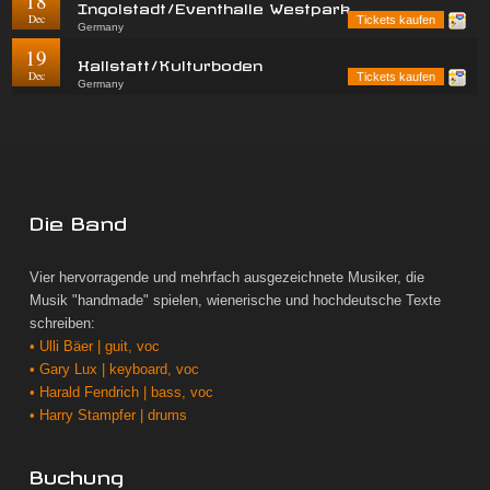
18
Ingolstadt/Eventhalle Westpark
Dec
Tickets kaufen
Germany
19
Hallstatt/Kulturboden
Dec
Tickets kaufen
Germany
Die Band
Vier hervorragende und mehrfach ausgezeichnete Musiker, die
Musik "handmade" spielen, wienerische und hochdeutsche Texte
schreiben:
• Ulli Bäer | guit, voc
• Gary Lux | keyboard, voc
• Harald Fendrich | bass, voc
• Harry Stampfer | drums
Buchung