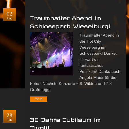
02
Traumhafter Abend im
Aug.
Schlosspark Wieselburg!
Traumhafter Abend in
der Hot City
Wieselburg im
Schlosspark! Danke,
ihr wart ein
fantastisches
Publikum! Danke auch
Angela Maier für die
Fotos! Nächste Konzerte 6.8. Wildon und 7.8.
Grafenegg!
more
28
30 Jahre Jubiläum im
Juli
Tivoli!