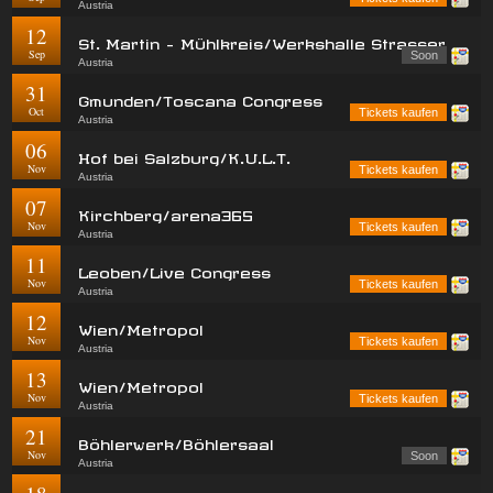
Austria
12
St. Martin - Mühlkreis/Werkshalle Strasser
Sep
Soon
Austria
31
Gmunden/Toscana Congress
Oct
Tickets kaufen
Austria
06
Hof bei Salzburg/K.U.L.T.
Nov
Tickets kaufen
Austria
07
Kirchberg/arena365
Nov
Tickets kaufen
Austria
11
Leoben/Live Congress
Nov
Tickets kaufen
Austria
12
Wien/Metropol
Nov
Tickets kaufen
Austria
13
Wien/Metropol
Nov
Tickets kaufen
Austria
21
Böhlerwerk/Böhlersaal
Nov
Soon
Austria