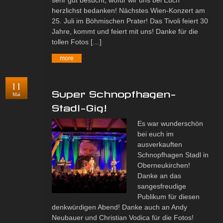
sehr gut besucht, wofür wir uns bei Euch
herzlichst bedanken! Nächstes Wien-Konzert am
25. Juli im Böhmischen Prater! Das Tivoli feiert 30
Jahre, kommt und feiert mit uns! Danke für die
tollen Fotos […]
more
11
Super Schnopfhagen-
Mai
Stadl-Gig!
Es war wunderschön
bei euch im
ausverkauften
Schnopfhagen Stadl in
Oberneukirchen!
Danke an das
sangesfreudige
Publikum für diesen
denkwürdigen Abend! Danke auch an Andy
Neubauer und Christian Vodica für die Fotos!