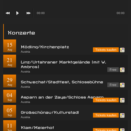
00:00
00:00
Konzerte
15
Mödling/Kirchenplatz
Aug
Tickets kaufen
Austria
21
Linz/Urfahraner Marktgelände (mit W.
Aug
Ambros)
Free
Austria
29
Schwechat/Stadtfest, Schlossbühne
Aug
Free
Austria
04
Asparn an der Zaya/Schloss Asparn
Sep
Tickets kaufen
Austria
05
Großschönau/Kulturstadl
Sep
Tickets kaufen
Austria
11
Klam/Meierhof
Sep
Tickets kaufen