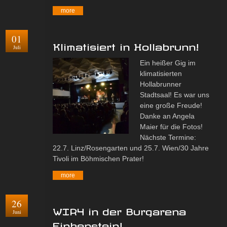
more
01
Klimatisiert in Hollabrunn!
Juli
Ein heißer Gig im
klimatisierten
Hollabrunner
Stadtsaal! Es war uns
eine große Freude!
Danke an Angela
Maier für die Fotos!
Nächste Termine:
22.7. Linz/Rosengarten und 25.7. Wien/30 Jahre
Tivoli im Böhmischen Prater!
more
26
WIR4 in der Burgarena
Juni
Finkenstein!