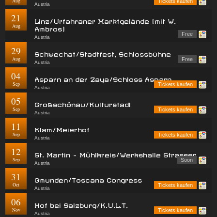
Aug
Tickets kaufen
Austria
21
Linz/Urfahraner Marktgelände (mit W.
Aug
Ambros)
Free
Austria
29
Schwechat/Stadtfest, Schlossbühne
Aug
Free
Austria
04
Asparn an der Zaya/Schloss Asparn
Sep
Tickets kaufen
Austria
05
Großschönau/Kulturstadl
Sep
Tickets kaufen
Austria
11
Klam/Meierhof
Sep
Tickets kaufen
Austria
12
St. Martin - Mühlkreis/Werkshalle Strasser
Sep
Soon
Austria
31
Gmunden/Toscana Congress
Oct
Tickets kaufen
Austria
06
Hof bei Salzburg/K.U.L.T.
Nov
Tickets kaufen
Austria