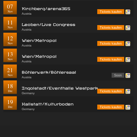
07
Kirchberg/arena365
Nov
Tickets kaufen
Austria
11
Leoben/Live Congress
Nov
Tickets kaufen
Austria
12
Wien/Metropol
Nov
Tickets kaufen
Austria
13
Wien/Metropol
Nov
Tickets kaufen
Austria
21
Böhlerwerk/Böhlersaal
Nov
Soon
Austria
18
Ingolstadt/Eventhalle Westpark
Dec
Tickets kaufen
Germany
19
Hallstatt/Kulturboden
Dec
Tickets kaufen
Germany