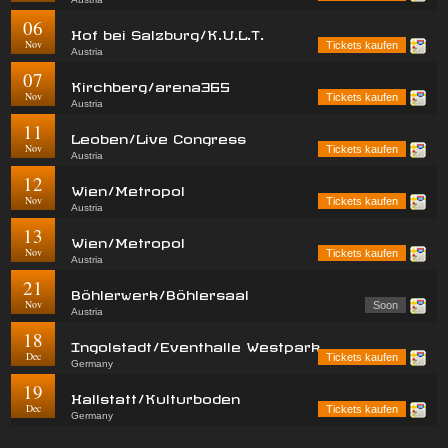
06
Hof bei Salzburg/K.U.L.T.
Nov
Tickets kaufen
Austria
07
Kirchberg/arena365
Nov
Tickets kaufen
Austria
11
Leoben/Live Congress
Nov
Tickets kaufen
Austria
12
Wien/Metropol
Nov
Tickets kaufen
Austria
13
Wien/Metropol
Nov
Tickets kaufen
Austria
21
Böhlerwerk/Böhlersaal
Nov
Soon
Austria
18
Ingolstadt/Eventhalle Westpark
Dec
Tickets kaufen
Germany
19
Hallstatt/Kulturboden
Dec
Tickets kaufen
Germany