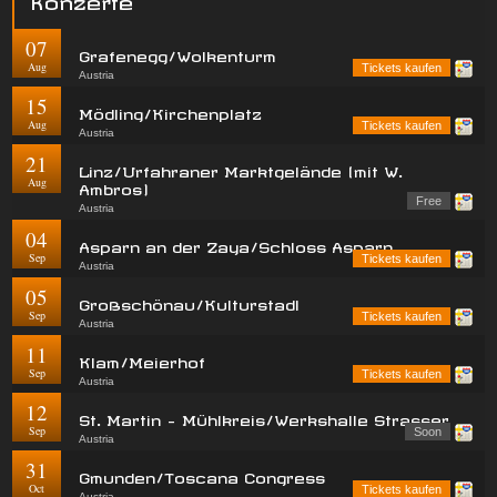
07
Grafenegg/Wolkenturm
Aug
Tickets kaufen
Austria
15
Mödling/Kirchenplatz
Aug
Tickets kaufen
Austria
21
Linz/Urfahraner Marktgelände (mit W.
Aug
Ambros)
Free
Austria
04
Asparn an der Zaya/Schloss Asparn
Sep
Tickets kaufen
Austria
05
Großschönau/Kulturstadl
Sep
Tickets kaufen
Austria
11
Klam/Meierhof
Sep
Tickets kaufen
Austria
12
St. Martin - Mühlkreis/Werkshalle Strasser
Sep
Soon
Austria
31
Gmunden/Toscana Congress
Oct
Tickets kaufen
Austria