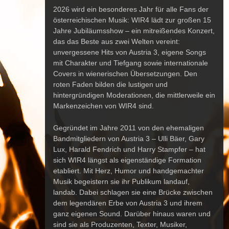
2026 wird ein besonderes Jahr für alle Fans der
österreichischen Musik:
WIR4
lädt zur großen
15
Jahre Jubiläumsshow –
ein mitreißendes Konzert,
das das Beste aus zwei Welten vereint:
unvergessene Hits
von Austria 3, eigene Songs
mit Charakter und Tiefgang
sowie
internationale
Covers in wienerischen Übersetzungen
. Den
roten Faden bilden die lustigen und
hintergründigen Moderationen, die mittlerweile ein
Markenzeichen von
WIR4
sind.
Gegründet im Jahre 2011 von den ehemaligen
Bandmitgliedern von
Austria 3 – Ulli Bäer, Gary
Lux, Harald Fendrich und Harry Stampfer –
hat
sich
WIR4
längst als eigenständige Formation
etabliert. Mit Herz, Humor und handgemachter
Musik begeistern sie ihr Publikum landauf,
landab. Dabei schlagen sie eine Brücke zwischen
dem legendären Erbe von Austria 3 und ihrem
ganz eigenen Sound. Darüber hinaus waren und
sind sie als Produzenten, Texter, Musiker,