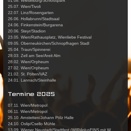
01.08. Wieselburg/Schlosspark
25.07. Wien/Tivoli
22.07. Linz/Rosengarten
26.06. Hollabrunn/Stadtsaal
24.06. Finkenstein/Burgarena
20.06. Steyr/Stadion
23.05. Wien/Rathausplatz, Wienliebe Festival
09.05. Oberneukirchen/Schnopfhagen Stadl
25.04. Traun/Spinnerei
28.03. Zell am See/Areit Alm
28.02. Wien/Orpheum
27.02. Wien/Orpheum
21.02. St. Pölten/VAZ
24.01. Lannach/Steinhalle
Termine 2025
07.11. Wien/Metropol
06.11. Wien/Metropol
25.10. Amstetten/Johann Pölz Halle
24.10. Oslip/Csello Mühle
13.09. Wiener Neustadt/Stadtfest (WIR4plusEINS mit W.