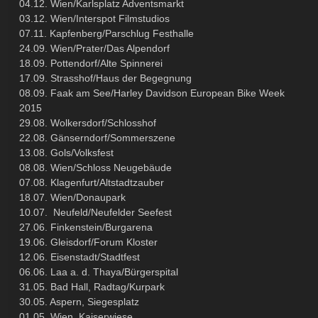
04.12. Wien/Karlsplatz Adventsmarkt
03.12. Wien/Interspot Filmstudios
07.11. Kapfenberg/Parschlug Festhalle
24.09. Wien/Prater/Das Alpendorf
18.09. Pottendorf/Alte Spinnerei
17.09. Strasshof/Haus der Begegnung
08.09. Faak am See/Harley Davidson European Bike Week
2015
29.08. Wolkersdorf/Schlosshof
22.08. Gänserndorf/Sommerszene
13.08. Gols/Volksfest
08.08. Wien/Schloss Neugebäude
07.08. Klagenfurt/Altstadtzauber
18.07. Wien/Donaupark
10.07. Neufeld/Neufelder Seefest
27.06. Finkenstein/Burgarena
19.06. Gleisdorf/Forum Kloster
12.06. Eisenstadt/Stadtfest
06.06. Laa a. d. Thaya/Bürgerspital
31.05. Bad Hall, Radtag/Kurpark
30.05. Aspern, Siegesplatz
01.05. Wien, Kaiserwiese