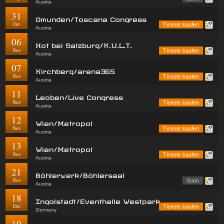
Austria
31
Gmunden/Toscana Congress
Oct
Tickets kaufen
Austria
06
Hof bei Salzburg/K.U.L.T.
Nov
Tickets kaufen
Austria
07
Kirchberg/arena365
Nov
Tickets kaufen
Austria
11
Leoben/Live Congress
Nov
Tickets kaufen
Austria
12
Wien/Metropol
Nov
Tickets kaufen
Austria
13
Wien/Metropol
Nov
Tickets kaufen
Austria
21
Böhlerwerk/Böhlersaal
Nov
Soon
Austria
18
Ingolstadt/Eventhalle Westpark
Dec
Tickets kaufen
Germany
19