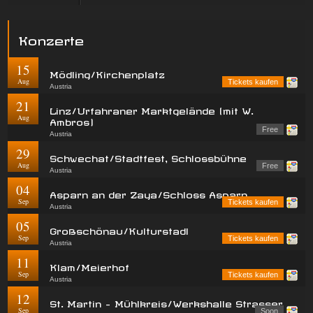
Konzerte
15
Mödling/Kirchenplatz
Aug
Tickets kaufen
Austria
21
Linz/Urfahraner Marktgelände (mit W.
Aug
Ambros)
Free
Austria
29
Schwechat/Stadtfest, Schlossbühne
Aug
Free
Austria
04
Asparn an der Zaya/Schloss Asparn
Sep
Tickets kaufen
Austria
05
Großschönau/Kulturstadl
Sep
Tickets kaufen
Austria
11
Klam/Meierhof
Sep
Tickets kaufen
Austria
12
St. Martin - Mühlkreis/Werkshalle Strasser
Sep
Soon