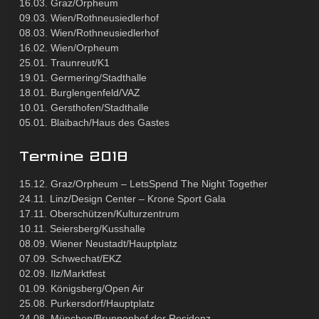
16.03. Graz/Orpheum
09.03. Wien/Rothneusiedlerhof
08.03. Wien/Rothneusiedlerhof
16.02. Wien/Orpheum
25.01. Traunreut/K1
19.01. Germering/Stadthalle
18.01. Burglengenfeld/VAZ
10.01. Gersthofen/Stadthalle
05.01. Blaibach/Haus des Gastes
Termine 2018
15.12. Graz/Orpheum – LetsSpend The Night Together
24.11. Linz/Design Center – Krone Sport Gala
17.11. Oberschützen/Kulturzentrum
10.11. Seiersberg/Kusshalle
08.09. Wiener Neustadt/Hauptplatz
07.09. Schwechat/EKZ
02.09. Ilz/Marktfest
01.09. Königsberg/Open Air
25.08. Purkersdorf/Hauptplatz
24.08. München/Brunnenhof der Residenz