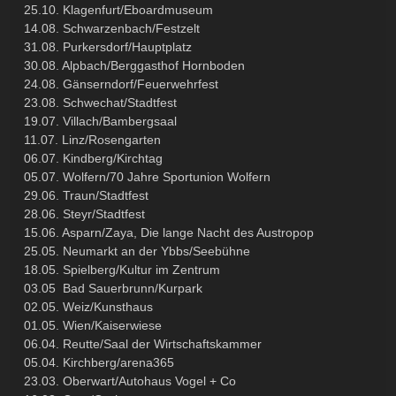
25.10. Klagenfurt/Eboardmuseum
14.08. Schwarzenbach/Festzelt
31.08. Purkersdorf/Hauptplatz
30.08. Alpbach/Berggasthof Hornboden
24.08. Gänserndorf/Feuerwehrfest
23.08. Schwechat/Stadtfest
19.07. Villach/Bambergsaal
11.07. Linz/Rosengarten
06.07. Kindberg/Kirchtag
05.07. Wolfern/70 Jahre Sportunion Wolfern
29.06. Traun/Stadtfest
28.06. Steyr/Stadtfest
15.06. Asparn/Zaya, Die lange Nacht des Austropop
25.05. Neumarkt an der Ybbs/Seebühne
18.05. Spielberg/Kultur im Zentrum
03.05 Bad Sauerbrunn/Kurpark
02.05. Weiz/Kunsthaus
01.05. Wien/Kaiserwiese
06.04. Reutte/Saal der Wirtschaftskammer
05.04. Kirchberg/arena365
23.03. Oberwart/Autohaus Vogel + Co