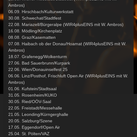
Ambros)
06.09. Hirschbach/Kulturwerkstatt
30.08. Schwechat/Stadtfest
22.08. Mariazell/Bürgeralpe (WIR4plusEINS mit W. Ambros)
16.08. Mödling/Kirchenplatz
08.08. Graz/Kasematten
07.08. Haibach ob der Donau/Hoamat (WIR4plusEINS mit W.
Ambros)
18.07. Grafenegg/Wolkenturm
27.06. Bad Sauerbrunn/Kurpark
22.06. Wien/Donauinselfest 25
06.06. Linz/Posthof, Frischluft Open Air (WIR4plusEINS mit W.
Ambros)
01.06. Kufstein/Stadtsaal
31.05. Rosenheim/KUKO
30.05. Ried/OÖV-Saal
22.05. Freistadt/Messehalle
21.05. Leonding/Kürngerghalle
20.05. Salzburg/Szene
17.05. Eggendorf/Open Air
25.04. St. Pölten/VAZ