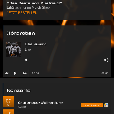
"Das Beste von Austria 3"
Erhältlich nur im Merch-Shop!
JETZT BESTELLEN
Hörproben
Ollas leiwaund
Live
00:00
00:00
Konzerte
07
Grafenegg/Wolkenturm
Aug
Tickets kaufen
Austria
15