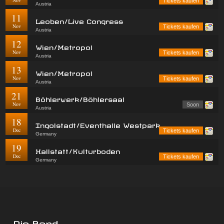
Tickets kaufen
Austria
11
Leoben/Live Congress
Nov
Tickets kaufen
Austria
12
Wien/Metropol
Nov
Tickets kaufen
Austria
13
Wien/Metropol
Nov
Tickets kaufen
Austria
21
Böhlerwerk/Böhlersaal
Nov
Soon
Austria
18
Ingolstadt/Eventhalle Westpark
Dec
Tickets kaufen
Germany
19
Hallstatt/Kulturboden
Dec
Tickets kaufen
Germany
Die Band