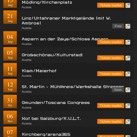
Mödling/Kirchenplatz
Aug
Tickets kaufen
Austria
21
Linz/Urfahraner Marktgelände (mit W.
Aug
Ambros)
Free
Austria
04
Asparn an der Zaya/Schloss Asparn
Sep
Tickets kaufen
Austria
05
Großschönau/Kulturstadl
Sep
Tickets kaufen
Austria
11
Klam/Meierhof
Sep
Tickets kaufen
Austria
12
St. Martin - Mühlkreis/Werkshalle Strasser
Sep
Soon
Austria
31
Gmunden/Toscana Congress
Oct
Tickets kaufen
Austria
06
Hof bei Salzburg/K.U.L.T.
Nov
Tickets kaufen
Austria
07
Kirchberg/arena365
Nov