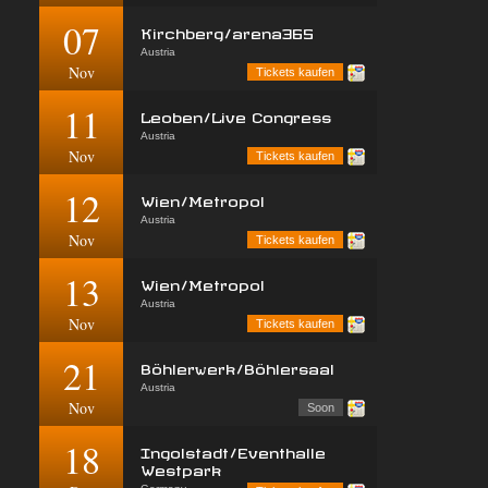
07
Kirchberg/arena365
Austria
Nov
Tickets kaufen
11
Leoben/Live Congress
Austria
Nov
Tickets kaufen
12
Wien/Metropol
Austria
Nov
Tickets kaufen
13
Wien/Metropol
Austria
Nov
Tickets kaufen
21
Böhlerwerk/Böhlersaal
Austria
Nov
Soon
18
Ingolstadt/Eventhalle
Westpark