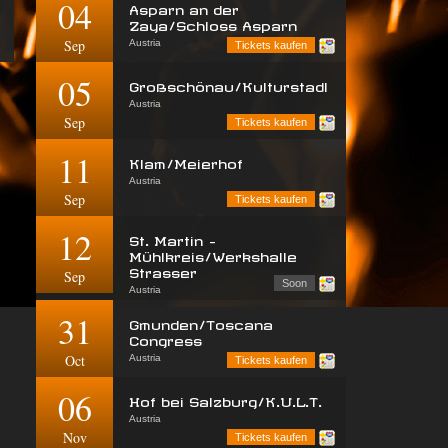
04
Asparn an der
Zaya/Schloss Asparn
Sep
Austria
Tickets kaufen
05
Großschönau/Kulturstadl
Austria
Sep
Tickets kaufen
11
Klam/Meierhof
Austria
Sep
Tickets kaufen
12
St. Martin -
Mühlkreis/Werkshalle
Strasser
Sep
Soon
Austria
31
Gmunden/Toscana
Congress
Oct
Austria
Tickets kaufen
06
Hof bei Salzburg/K.U.L.T.
Austria
Nov
Tickets kaufen