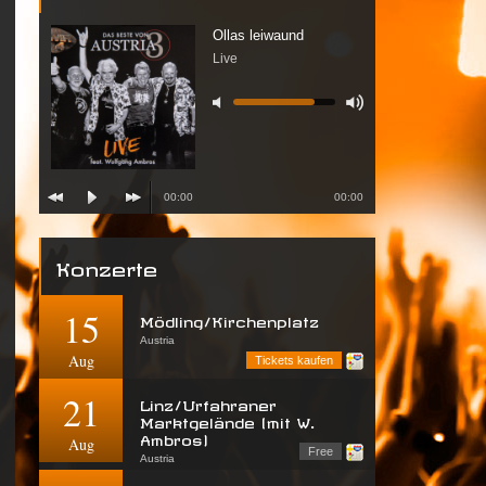
Ollas leiwaund
Live
00:00
00:00
Konzerte
15
Mödling/Kirchenplatz
Austria
Aug
Tickets kaufen
21
Linz/Urfahraner
Marktgelände (mit W.
Ambros)
Aug
Free
Austria