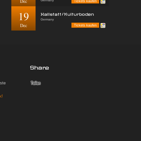
Dec
Germany
Tickets kaufen
19
Hallstatt/Kulturboden
Germany
Dec
Tickets kaufen
Share
iste
k!