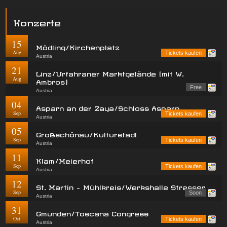
Konzerte
15
Mödling/Kirchenplatz
Aug
Tickets kaufen
Austria
21
Linz/Urfahraner Marktgelände (mit W.
Aug
Ambros)
Free
Austria
04
Asparn an der Zaya/Schloss Asparn
Sep
Tickets kaufen
Austria
05
Großschönau/Kulturstadl
Sep
Tickets kaufen
Austria
11
Klam/Meierhof
Sep
Tickets kaufen
Austria
12
St. Martin - Mühlkreis/Werkshalle Strasser
Sep
Soon
Austria
31
Gmunden/Toscana Congress
Oct
Tickets kaufen
Austria