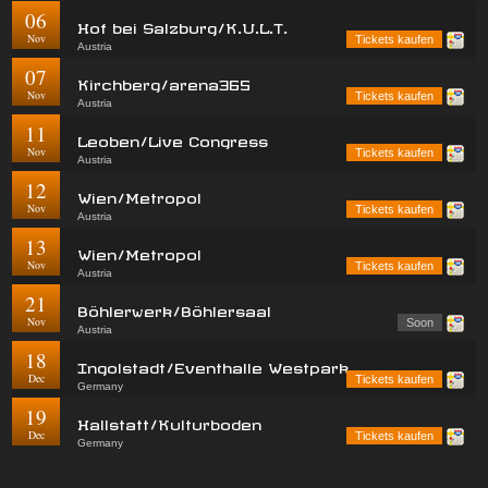
06
Hof bei Salzburg/K.U.L.T.
Nov
Tickets kaufen
Austria
07
Kirchberg/arena365
Nov
Tickets kaufen
Austria
11
Leoben/Live Congress
Nov
Tickets kaufen
Austria
12
Wien/Metropol
Nov
Tickets kaufen
Austria
13
Wien/Metropol
Nov
Tickets kaufen
Austria
21
Böhlerwerk/Böhlersaal
Nov
Soon
Austria
18
Ingolstadt/Eventhalle Westpark
Dec
Tickets kaufen
Germany
19
Hallstatt/Kulturboden
Dec
Tickets kaufen
Germany