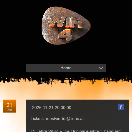
Home
21
2026-11-21 20:00:00
Nov
Tickets: mostviertel@lions.at
15 Jahre
WIR4
–
Die Original Austria 3 Band
auf