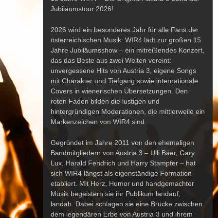
Jubiläumstour 2026!
2026 wird ein besonderes Jahr für alle Fans der
österreichischen Musik:
WIR4
lädt zur großen
15
Jahre Jubiläumsshow –
ein mitreißendes Konzert,
das das Beste aus zwei Welten vereint:
unvergessene Hits
von Austria 3, eigene Songs
mit Charakter und Tiefgang
sowie
internationale
Covers in wienerischen Übersetzungen
. Den
roten Faden bilden die lustigen und
hintergründigen Moderationen, die mittlerweile ein
Markenzeichen von
WIR4
sind.
Gegründet im Jahre 2011 von den ehemaligen
Bandmitgliedern von
Austria 3 – Ulli Bäer, Gary
Lux, Harald Fendrich und Harry Stampfer –
hat
sich
WIR4
längst als eigenständige Formation
etabliert. Mit Herz, Humor und handgemachter
Musik begeistern sie ihr Publikum landauf,
landab. Dabei schlagen sie eine Brücke zwischen
dem legendären Erbe von Austria 3 und ihrem