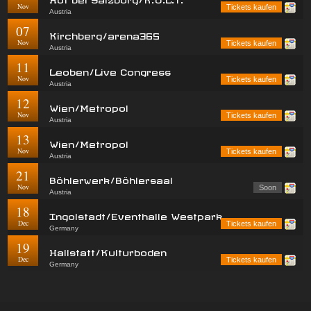
Nov
Tickets kaufen
Austria
07
Kirchberg/arena365
Nov
Tickets kaufen
Austria
11
Leoben/Live Congress
Nov
Tickets kaufen
Austria
12
Wien/Metropol
Nov
Tickets kaufen
Austria
13
Wien/Metropol
Nov
Tickets kaufen
Austria
21
Böhlerwerk/Böhlersaal
Nov
Soon
Austria
18
Ingolstadt/Eventhalle Westpark
Dec
Tickets kaufen
Germany
19
Hallstatt/Kulturboden
Dec
Tickets kaufen
Germany