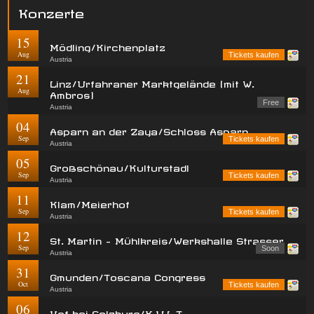
Konzerte
15
Mödling/Kirchenplatz
Aug
Tickets kaufen
Austria
21
Linz/Urfahraner Marktgelände (mit W.
Aug
Ambros)
Free
Austria
04
Asparn an der Zaya/Schloss Asparn
Sep
Tickets kaufen
Austria
05
Großschönau/Kulturstadl
Sep
Tickets kaufen
Austria
11
Klam/Meierhof
Sep
Tickets kaufen
Austria
12
St. Martin - Mühlkreis/Werkshalle Strasser
Sep
Soon
Austria
31
Gmunden/Toscana Congress
Oct
Tickets kaufen
Austria
06
Hof bei Salzburg/K.U.L.T.