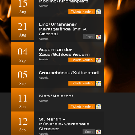
15
Mödling/Kirchenplatz
Austria
Aug
Tickets kaufen
21
Linz/Urfahraner
Marktgelände (mit W.
Ambros)
Aug
Free
Austria
04
Asparn an der
Zaya/Schloss Asparn
Sep
Austria
Tickets kaufen
05
Großschönau/Kulturstadl
Austria
Sep
Tickets kaufen
11
Klam/Meierhof
Austria
Sep
Tickets kaufen
12
St. Martin -
Mühlkreis/Werkshalle
Strasser
Sep
Soon
Austria