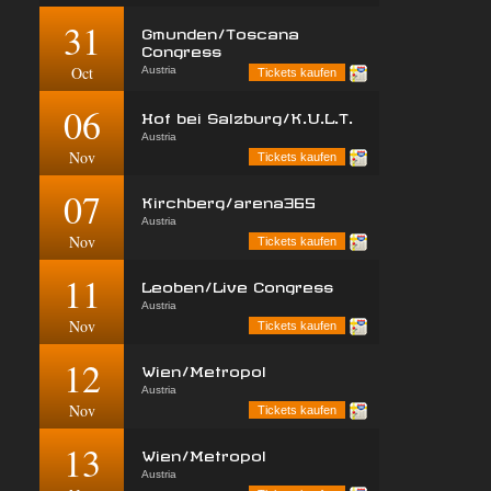
31
Gmunden/Toscana
Congress
Oct
Austria
Tickets kaufen
06
Hof bei Salzburg/K.U.L.T.
Austria
Nov
Tickets kaufen
07
Kirchberg/arena365
Austria
Nov
Tickets kaufen
11
Leoben/Live Congress
Austria
Nov
Tickets kaufen
12
Wien/Metropol
Austria
Nov
Tickets kaufen
13
Wien/Metropol
Austria