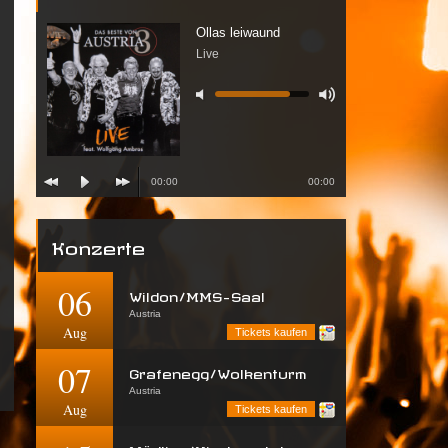
Ollas leiwaund
Live
00:00
00:00
Konzerte
06
Wildon/MMS-Saal
Austria
Aug
Tickets kaufen
07
Grafenegg/Wolkenturm
Austria
Aug
Tickets kaufen