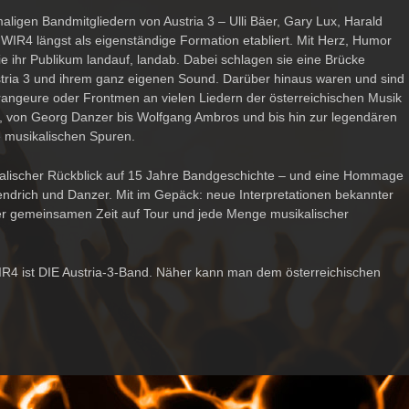
aligen Bandmitgliedern von
Austria 3 – Ulli Bäer, Gary Lux, Harald
h
WIR4
längst als eigenständige Formation etabliert. Mit Herz, Humor
 ihr Publikum landauf, landab. Dabei schlagen sie eine Brücke
ria 3 und ihrem ganz eigenen Sound. Darüber hinaus waren und sind
rrangeure oder Frontmen an vielen Liedern der österreichischen Musik
ker, von Georg Danzer bis Wolfgang Ambros und bis hin zur legendären
re musikalischen Spuren.
alischer Rückblick auf 15 Jahre Bandgeschichte – und eine Hommage
ndrich
und
Danzer
. Mit im Gepäck: neue Interpretationen bekannter
der gemeinsamen Zeit auf Tour und jede Menge musikalischer
IR4
ist
DIE Austria-3-Band
. Näher kann man dem österreichischen