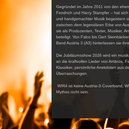
Gegründet im Jahre 2011 von den ehem
Fendrich und Harry Stampfer –
hat sic
und handgemachter Musik begeistern sie
zwischen dem legendären Erbe von Aust
sie als Produzenten, Texter, Musiker, A
beteiligt. Von Falco bis Gert Steinbäc
Band Austria 3 (A3) hinterlassen sie ih
Die Jubiläumsshow 2026 wird ein musik
an die kraftvollen Lieder von
Ambros
,
Fe
Klassiker, persönliche Anekdoten aus 
Überraschungen.
WIR4
ist keine Austria-3-Coverband,
W
Mythos nicht sein.