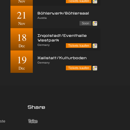
Nov
Tickets kaufen
21
Böhlerwerk/Böhlersaal
Austria
Nov
Soon
18
Ingolstadt/Eventhalle
Westpark
Dec
Germany
Tickets kaufen
19
Hallstatt/Kulturboden
Germany
Dec
Tickets kaufen
Share
iste