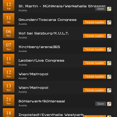
12
St. Martin - Mühlkreis/Werkshalle Strasser
Sep
Soon
Austria
31
Gmunden/Toscana Congress
Oct
Tickets kaufen
Austria
06
Hof bei Salzburg/K.U.L.T.
Nov
Tickets kaufen
Austria
07
Kirchberg/arena365
Nov
Tickets kaufen
Austria
11
Leoben/Live Congress
Nov
Tickets kaufen
Austria
12
Wien/Metropol
Nov
Tickets kaufen
Austria
13
Wien/Metropol
Nov
Tickets kaufen
Austria
21
Böhlerwerk/Böhlersaal
Nov
Soon
Austria
18
Ingolstadt/Eventhalle Westpark