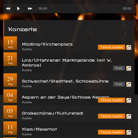
00:00
00:00
Konzerte
15
Mödling/Kirchenplatz
Aug
Tickets kaufen
Austria
21
Linz/Urfahraner Marktgelände (mit W.
Aug
Ambros)
Free
Austria
29
Schwechat/Stadtfest, Schlossbühne
Aug
Free
Austria
04
Asparn an der Zaya/Schloss Asparn
Sep
Tickets kaufen
Austria
05
Großschönau/Kulturstadl
Sep
Tickets kaufen
Austria
11
Klam/Meierhof
Sep
Tickets kaufen
Austria