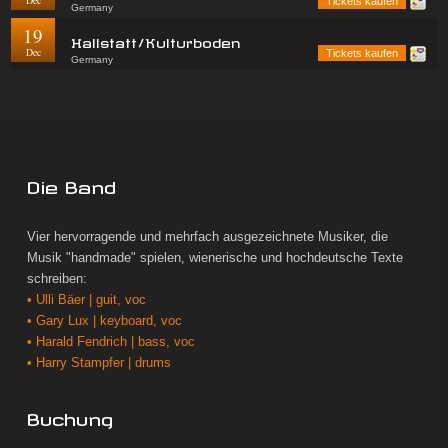
Dec
Tickets kaufen
Germany
19
Hallstatt/Kulturboden
Dec
Tickets kaufen
Germany
Die Band
Vier hervorragende und mehrfach ausgezeichnete Musiker, die
Musik "handmade" spielen, wienerische und hochdeutsche Texte
schreiben:
• Ulli Bäer | guit, voc
• Gary Lux | keyboard, voc
• Harald Fendrich | bass, voc
• Harry Stampfer | drums
Buchung