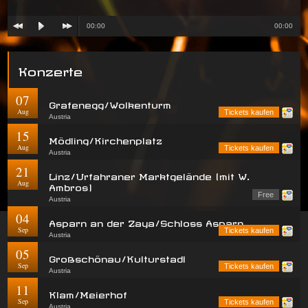
00:00
00:00
Konzerte
07
Grafenegg/Wolkenturm
Aug
Tickets kaufen
Austria
15
Mödling/Kirchenplatz
Aug
Tickets kaufen
Austria
21
Linz/Urfahraner Marktgelände (mit W.
Aug
Ambros)
Free
Austria
04
Asparn an der Zaya/Schloss Asparn
Sep
Tickets kaufen
Austria
05
Großschönau/Kulturstadl
Sep
Tickets kaufen
Austria
11
Klam/Meierhof
Sep
Tickets kaufen
Austria