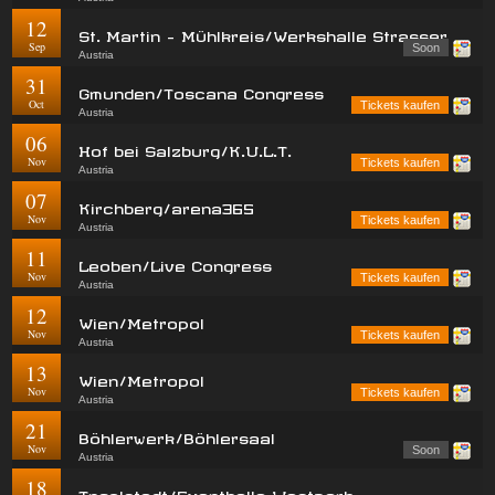
12
St. Martin - Mühlkreis/Werkshalle Strasser
Sep
Soon
Austria
31
Gmunden/Toscana Congress
Oct
Tickets kaufen
Austria
06
Hof bei Salzburg/K.U.L.T.
Nov
Tickets kaufen
Austria
07
Kirchberg/arena365
Nov
Tickets kaufen
Austria
11
Leoben/Live Congress
Nov
Tickets kaufen
Austria
12
Wien/Metropol
Nov
Tickets kaufen
Austria
13
Wien/Metropol
Nov
Tickets kaufen
Austria
21
Böhlerwerk/Böhlersaal
Nov
Soon
Austria
18
Ingolstadt/Eventhalle Westpark