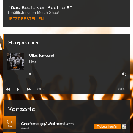
"Das Beste von Austria 3"
Erhältlich nur im Merch-Shop!
JETZT BESTELLEN
Hörproben
Ollas leiwaund
Live
00:00
00:00
Konzerte
07
Grafenegg/Wolkenturm
Aug
Tickets kaufen
Austria