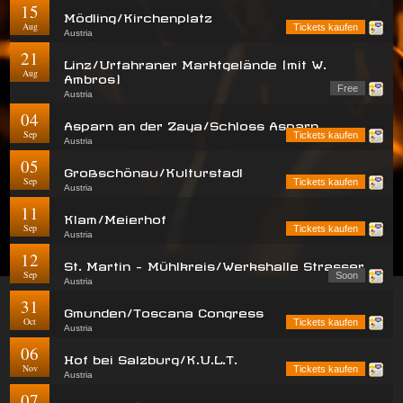
15
Mödling/Kirchenplatz
Aug
Tickets kaufen
Austria
21
Linz/Urfahraner Marktgelände (mit W.
Aug
Ambros)
Free
Austria
04
Asparn an der Zaya/Schloss Asparn
Sep
Tickets kaufen
Austria
05
Großschönau/Kulturstadl
Sep
Tickets kaufen
Austria
11
Klam/Meierhof
Sep
Tickets kaufen
Austria
12
St. Martin - Mühlkreis/Werkshalle Strasser
Sep
Soon
Austria
31
Gmunden/Toscana Congress
Oct
Tickets kaufen
Austria
06
Hof bei Salzburg/K.U.L.T.
Nov
Tickets kaufen
Austria
07