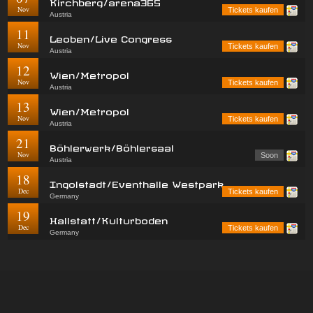
Kirchberg/arena365
Nov
Tickets kaufen
Austria
11
Leoben/Live Congress
Nov
Tickets kaufen
Austria
12
Wien/Metropol
Nov
Tickets kaufen
Austria
13
Wien/Metropol
Nov
Tickets kaufen
Austria
21
Böhlerwerk/Böhlersaal
Nov
Soon
Austria
18
Ingolstadt/Eventhalle Westpark
Dec
Tickets kaufen
Germany
19
Hallstatt/Kulturboden
Dec
Tickets kaufen
Germany