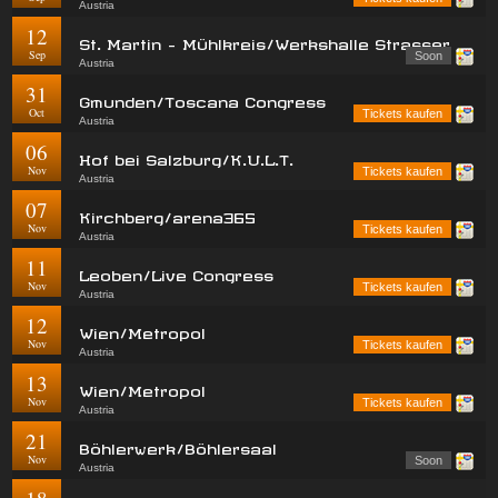
Austria
12
St. Martin - Mühlkreis/Werkshalle Strasser
Sep
Soon
Austria
31
Gmunden/Toscana Congress
Oct
Tickets kaufen
Austria
06
Hof bei Salzburg/K.U.L.T.
Nov
Tickets kaufen
Austria
07
Kirchberg/arena365
Nov
Tickets kaufen
Austria
11
Leoben/Live Congress
Nov
Tickets kaufen
Austria
12
Wien/Metropol
Nov
Tickets kaufen
Austria
13
Wien/Metropol
Nov
Tickets kaufen
Austria
21
Böhlerwerk/Böhlersaal
Nov
Soon
Austria