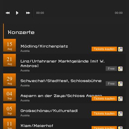
00:00
00:00
Konzerte
15
Mödling/Kirchenplatz
Aug
Tickets kaufen
Austria
21
Linz/Urfahraner Marktgelände (mit W.
Aug
Ambros)
Free
Austria
29
Schwechat/Stadtfest, Schlossbühne
Aug
Free
Austria
04
Asparn an der Zaya/Schloss Asparn
Sep
Tickets kaufen
Austria
05
Großschönau/Kulturstadl
Sep
Tickets kaufen
Austria
11
Klam/Meierhof
Sep
Tickets kaufen