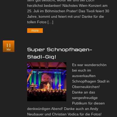
sehr gut besucht, wofür wir uns bei Euch
herzlichst bedanken! Nächstes Wien-Konzert am
25. Juli im Böhmischen Prater! Das Tivoli feiert 30
Jahre, kommt und feiert mit uns! Danke für die
tollen Fotos […]
more
11
Super Schnopfhagen-
Mai
Stadl-Gig!
Es war wunderschön
bei euch im
ausverkauften
Schnopfhagen Stadl in
Oberneukirchen!
Danke an das
sangesfreudige
Publikum für diesen
denkwürdigen Abend! Danke auch an Andy
Neubauer und Christian Vodica für die Fotos!