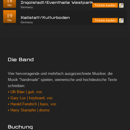
18
Ingolstadt/Eventhalle Westpark
Dec
Tickets kaufen
Germany
19
Hallstatt/Kulturboden
Dec
Tickets kaufen
Germany
Die Band
Vier hervorragende und mehrfach ausgezeichnete Musiker, die
Musik "handmade" spielen, wienerische und hochdeutsche Texte
schreiben:
• Ulli Bäer | guit, voc
• Gary Lux | keyboard, voc
• Harald Fendrich | bass, voc
• Harry Stampfer | drums
Buchung