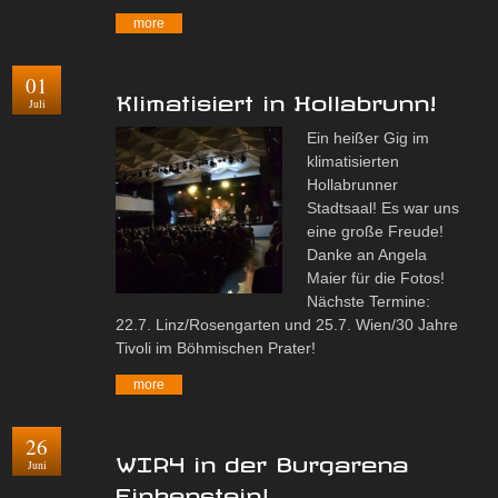
more
01
Klimatisiert in Hollabrunn!
Juli
Ein heißer Gig im
klimatisierten
Hollabrunner
Stadtsaal! Es war uns
eine große Freude!
Danke an Angela
Maier für die Fotos!
Nächste Termine:
22.7. Linz/Rosengarten und 25.7. Wien/30 Jahre
Tivoli im Böhmischen Prater!
more
26
WIR4 in der Burgarena
Juni
Finkenstein!