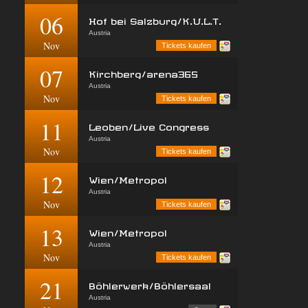
06
Hof bei Salzburg/K.U.L.T.
Austria
Nov
Tickets kaufen
07
Kirchberg/arena365
Austria
Nov
Tickets kaufen
11
Leoben/Live Congress
Austria
Nov
Tickets kaufen
12
Wien/Metropol
Austria
Nov
Tickets kaufen
13
Wien/Metropol
Austria
Nov
Tickets kaufen
21
Böhlerwerk/Böhlersaal
Austria