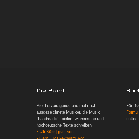
Die Band
Buc
Vier hervorragende und mehrfach
Für Bu
ausgezeichnete Musiker, die Musik
Formul
"handmade" spielen, wienerische und
nettes
hochdeutsche Texte schreiben:
• Ulli Bäer | guit, voc
• Gary Lux | keyboard, voc