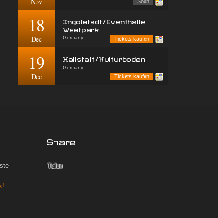
Nov
Soon
18
Ingolstadt/Eventhalle
Westpark
Dec
Germany
Tickets kaufen
19
Hallstatt/Kulturboden
Germany
Dec
Tickets kaufen
Share
iste
k!