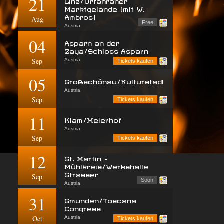
21
Linz/Urfahraner
Marktgelände (mit W.
Ambros)
Aug
Free
Austria
04
Asparn an der
Zaya/Schloss Asparn
Sep
Austria
Tickets kaufen
05
Großschönau/Kulturstadl
Austria
Sep
Tickets kaufen
11
Klam/Meierhof
Austria
Sep
Tickets kaufen
12
St. Martin -
Mühlkreis/Werkshalle
Strasser
Sep
Soon
Austria
31
Gmunden/Toscana
Congress
Oct
Austria
Tickets kaufen