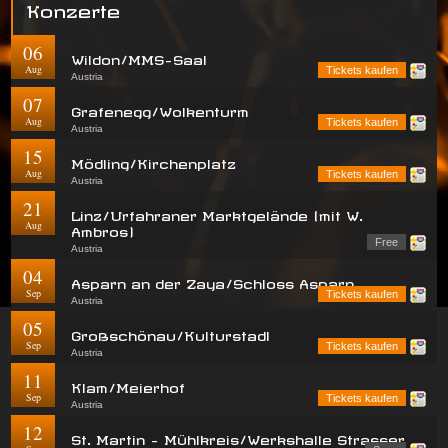
Konzerte
06
Wildon/MMS-Saal
Aug
Tickets kaufen
Austria
07
Grafenegg/Wolkenturm
Aug
Tickets kaufen
Austria
15
Mödling/Kirchenplatz
Aug
Tickets kaufen
Austria
21
Linz/Urfahraner Marktgelände (mit W.
Aug
Ambros)
Free
Austria
04
Asparn an der Zaya/Schloss Asparn
Sep
Tickets kaufen
Austria
05
Großschönau/Kulturstadl
Sep
Tickets kaufen
Austria
11
Klam/Meierhof
Sep
Tickets kaufen
Austria
12
St. Martin - Mühlkreis/Werkshalle Strasser