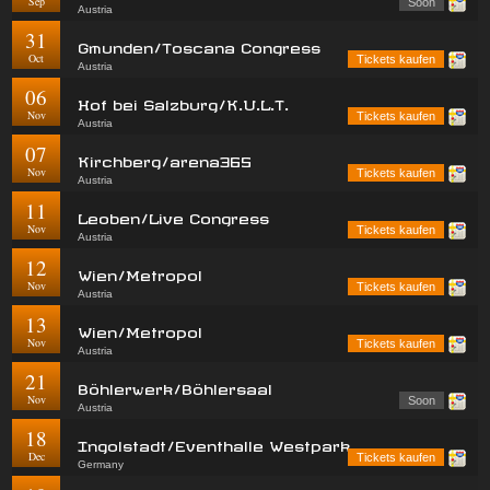
Sep
Soon
Austria
31
Gmunden/Toscana Congress
Oct
Tickets kaufen
Austria
06
Hof bei Salzburg/K.U.L.T.
Nov
Tickets kaufen
Austria
07
Kirchberg/arena365
Nov
Tickets kaufen
Austria
11
Leoben/Live Congress
Nov
Tickets kaufen
Austria
12
Wien/Metropol
Nov
Tickets kaufen
Austria
13
Wien/Metropol
Nov
Tickets kaufen
Austria
21
Böhlerwerk/Böhlersaal
Nov
Soon
Austria
18
Ingolstadt/Eventhalle Westpark
Dec
Tickets kaufen
Germany