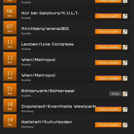
Oct
Tickets kaufen
Austria
06
Hof bei Salzburg/K.U.L.T.
Nov
Tickets kaufen
Austria
07
Kirchberg/arena365
Nov
Tickets kaufen
Austria
11
Leoben/Live Congress
Nov
Tickets kaufen
Austria
12
Wien/Metropol
Nov
Tickets kaufen
Austria
13
Wien/Metropol
Nov
Tickets kaufen
Austria
21
Böhlerwerk/Böhlersaal
Nov
Soon
Austria
18
Ingolstadt/Eventhalle Westpark
Dec
Tickets kaufen
Germany
19
Hallstatt/Kulturboden
Dec
Tickets kaufen
Germany