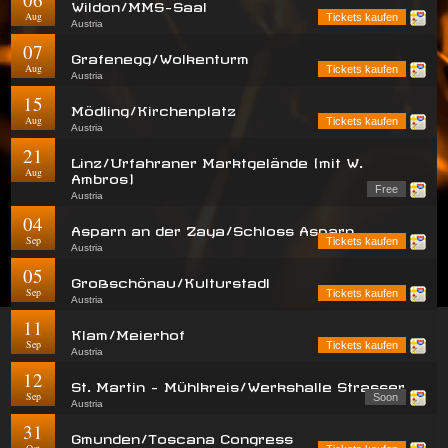
Wildon/MMS-Saal
Aug
Tickets kaufen
Austria
07
Grafenegg/Wolkenturm
Aug
Tickets kaufen
Austria
15
Mödling/Kirchenplatz
Aug
Tickets kaufen
Austria
21
Linz/Urfahraner Marktgelände (mit W.
Aug
Ambros)
Free
Austria
04
Asparn an der Zaya/Schloss Asparn
Sep
Tickets kaufen
Austria
05
Großschönau/Kulturstadl
Sep
Tickets kaufen
Austria
11
Klam/Meierhof
Sep
Tickets kaufen
Austria
12
St. Martin - Mühlkreis/Werkshalle Strasser
Sep
Soon
Austria
31
Gmunden/Toscana Congress