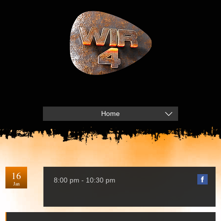
Home
16
8:00 pm - 10:30 pm
Jan