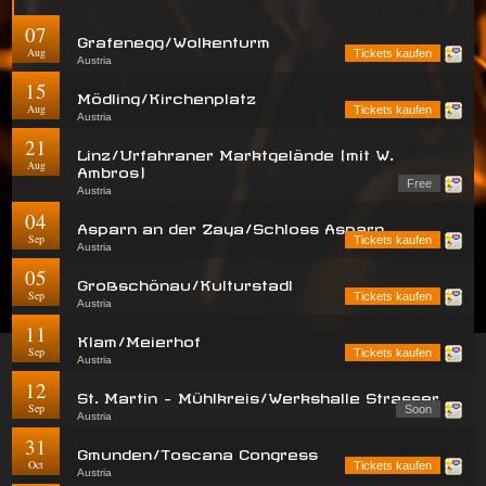
07
Grafenegg/Wolkenturm
Aug
Tickets kaufen
Austria
15
Mödling/Kirchenplatz
Aug
Tickets kaufen
Austria
21
Linz/Urfahraner Marktgelände (mit W.
Aug
Ambros)
Free
Austria
04
Asparn an der Zaya/Schloss Asparn
Sep
Tickets kaufen
Austria
05
Großschönau/Kulturstadl
Sep
Tickets kaufen
Austria
11
Klam/Meierhof
Sep
Tickets kaufen
Austria
12
St. Martin - Mühlkreis/Werkshalle Strasser
Sep
Soon
Austria
31
Gmunden/Toscana Congress
Oct
Tickets kaufen
Austria