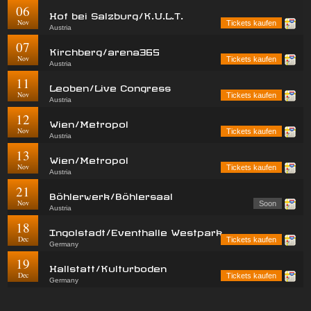
06
Hof bei Salzburg/K.U.L.T.
Nov
Tickets kaufen
Austria
07
Kirchberg/arena365
Nov
Tickets kaufen
Austria
11
Leoben/Live Congress
Nov
Tickets kaufen
Austria
12
Wien/Metropol
Nov
Tickets kaufen
Austria
13
Wien/Metropol
Nov
Tickets kaufen
Austria
21
Böhlerwerk/Böhlersaal
Nov
Soon
Austria
18
Ingolstadt/Eventhalle Westpark
Dec
Tickets kaufen
Germany
19
Hallstatt/Kulturboden
Dec
Tickets kaufen
Germany