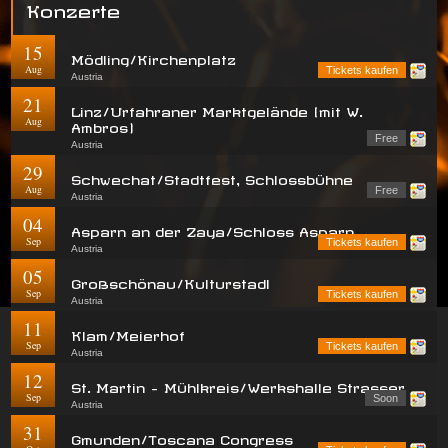
Konzerte
15
Mödling/Kirchenplatz
Aug
Tickets kaufen
Austria
21
Linz/Urfahraner Marktgelände (mit W.
Aug
Ambros)
Free
Austria
29
Schwechat/Stadtfest, Schlossbühne
Aug
Free
Austria
04
Asparn an der Zaya/Schloss Asparn
Sep
Tickets kaufen
Austria
05
Großschönau/Kulturstadl
Sep
Tickets kaufen
Austria
11
Klam/Meierhof
Sep
Tickets kaufen
Austria
12
St. Martin - Mühlkreis/Werkshalle Strasser
Sep
Soon
Austria
31
Gmunden/Toscana Congress