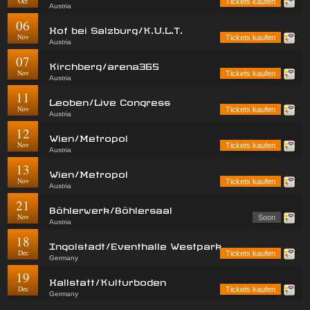
Oct
Tickets kaufen
Austria
06
Hof bei Salzburg/K.U.L.T.
Nov
Tickets kaufen
Austria
07
Kirchberg/arena365
Nov
Tickets kaufen
Austria
11
Leoben/Live Congress
Nov
Tickets kaufen
Austria
12
Wien/Metropol
Nov
Tickets kaufen
Austria
13
Wien/Metropol
Nov
Tickets kaufen
Austria
21
Böhlerwerk/Böhlersaal
Nov
Soon
Austria
18
Ingolstadt/Eventhalle Westpark
Dec
Tickets kaufen
Germany
19
Hallstatt/Kulturboden
Dec
Tickets kaufen
Germany