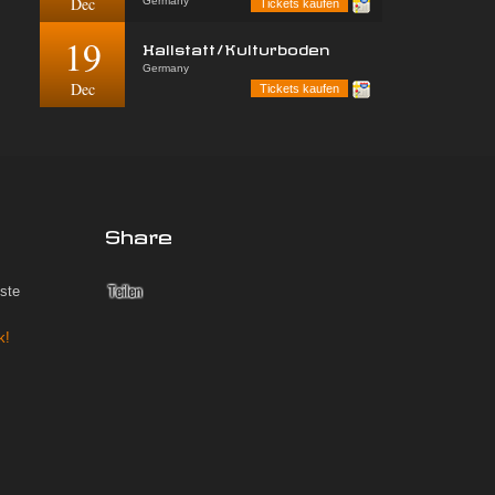
Dec
Germany
Tickets kaufen
19
Hallstatt/Kulturboden
Germany
Dec
Tickets kaufen
Share
iste
k!