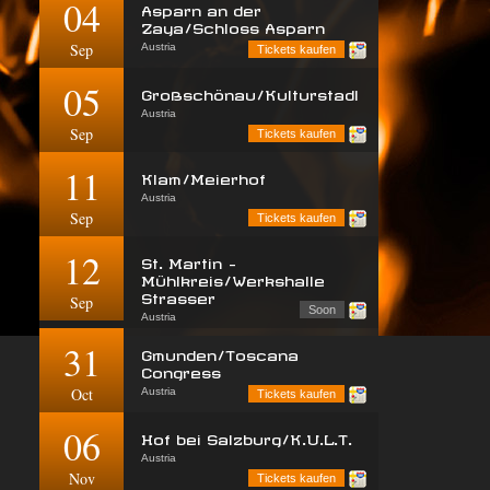
04
Asparn an der
Zaya/Schloss Asparn
Sep
Austria
Tickets kaufen
05
Großschönau/Kulturstadl
Austria
Sep
Tickets kaufen
11
Klam/Meierhof
Austria
Sep
Tickets kaufen
12
St. Martin -
Mühlkreis/Werkshalle
Strasser
Sep
Soon
Austria
31
Gmunden/Toscana
Congress
Oct
Austria
Tickets kaufen
06
Hof bei Salzburg/K.U.L.T.
Austria
Nov
Tickets kaufen