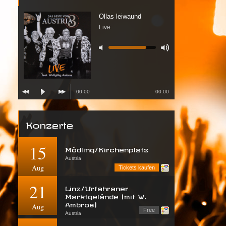
Ollas leiwaund
Live
00:00
00:00
Konzerte
15
Mödling/Kirchenplatz
Austria
Aug
Tickets kaufen
21
Linz/Urfahraner
Marktgelände (mit W.
Ambros)
Aug
Free
Austria