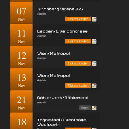
07
Kirchberg/arena365
Austria
Nov
Tickets kaufen
11
Leoben/Live Congress
Austria
Nov
Tickets kaufen
12
Wien/Metropol
Austria
Nov
Tickets kaufen
13
Wien/Metropol
Austria
Nov
Tickets kaufen
21
Böhlerwerk/Böhlersaal
Austria
Nov
Soon
18
Ingolstadt/Eventhalle
Westpark