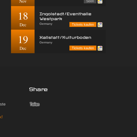
Nov
Soon
18
Ingolstadt/Eventhalle
Westpark
Dec
Germany
Tickets kaufen
19
Hallstatt/Kulturboden
Germany
Dec
Tickets kaufen
Share
iste
k!