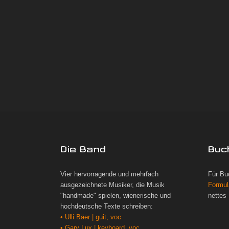
Die Band
Buc
Vier hervorragende und mehrfach
Für Bu
ausgezeichnete Musiker, die Musik
Formul
"handmade" spielen, wienerische und
nettes
hochdeutsche Texte schreiben:
• Ulli Bäer | guit, voc
• Gary Lux | keyboard, voc