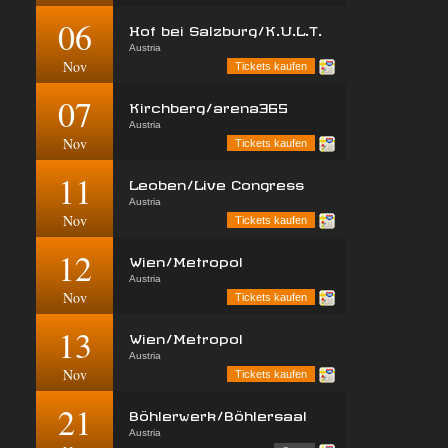
06
Hof bei Salzburg/K.U.L.T.
Austria
Nov
Tickets kaufen
07
Kirchberg/arena365
Austria
Nov
Tickets kaufen
11
Leoben/Live Congress
Austria
Nov
Tickets kaufen
12
Wien/Metropol
Austria
Nov
Tickets kaufen
13
Wien/Metropol
Austria
Nov
Tickets kaufen
21
Böhlerwerk/Böhlersaal
Austria