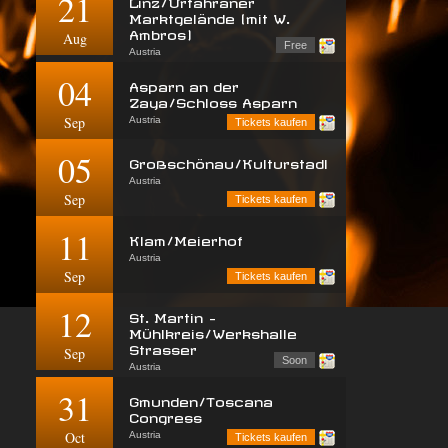
21
Linz/Urfahraner
Marktgelände (mit W.
Ambros)
Aug
Free
Austria
04
Asparn an der
Zaya/Schloss Asparn
Sep
Austria
Tickets kaufen
05
Großschönau/Kulturstadl
Austria
Sep
Tickets kaufen
11
Klam/Meierhof
Austria
Sep
Tickets kaufen
12
St. Martin -
Mühlkreis/Werkshalle
Strasser
Sep
Soon
Austria
31
Gmunden/Toscana
Congress
Oct
Austria
Tickets kaufen