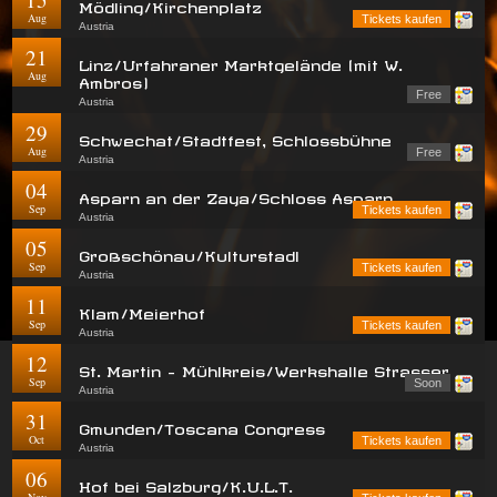
Mödling/Kirchenplatz
Aug
Tickets kaufen
Austria
21
Linz/Urfahraner Marktgelände (mit W.
Aug
Ambros)
Free
Austria
29
Schwechat/Stadtfest, Schlossbühne
Aug
Free
Austria
04
Asparn an der Zaya/Schloss Asparn
Sep
Tickets kaufen
Austria
05
Großschönau/Kulturstadl
Sep
Tickets kaufen
Austria
11
Klam/Meierhof
Sep
Tickets kaufen
Austria
12
St. Martin - Mühlkreis/Werkshalle Strasser
Sep
Soon
Austria
31
Gmunden/Toscana Congress
Oct
Tickets kaufen
Austria
06
Hof bei Salzburg/K.U.L.T.