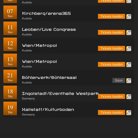
Nov
Tickets kaufen
Austria
07
Kirchberg/arena365
Nov
Tickets kaufen
Austria
11
Leoben/Live Congress
Nov
Tickets kaufen
Austria
12
Wien/Metropol
Nov
Tickets kaufen
Austria
13
Wien/Metropol
Nov
Tickets kaufen
Austria
21
Böhlerwerk/Böhlersaal
Nov
Soon
Austria
18
Ingolstadt/Eventhalle Westpark
Dec
Tickets kaufen
Germany
19
Hallstatt/Kulturboden
Dec
Tickets kaufen
Germany