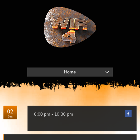
Home
02
8:00 pm - 10:30 pm
Jun