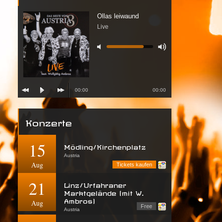
Ollas leiwaund
Live
00:00
00:00
Konzerte
15
Mödling/Kirchenplatz
Austria
Aug
Tickets kaufen
21
Linz/Urfahraner
Marktgelände (mit W.
Ambros)
Aug
Free
Austria