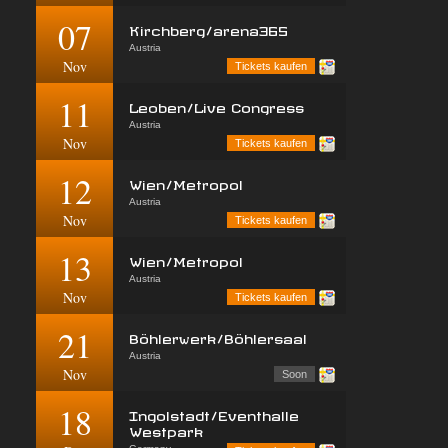
07
Kirchberg/arena365
Austria
Nov
Tickets kaufen
11
Leoben/Live Congress
Austria
Nov
Tickets kaufen
12
Wien/Metropol
Austria
Nov
Tickets kaufen
13
Wien/Metropol
Austria
Nov
Tickets kaufen
21
Böhlerwerk/Böhlersaal
Austria
Nov
Soon
18
Ingolstadt/Eventhalle
Westpark