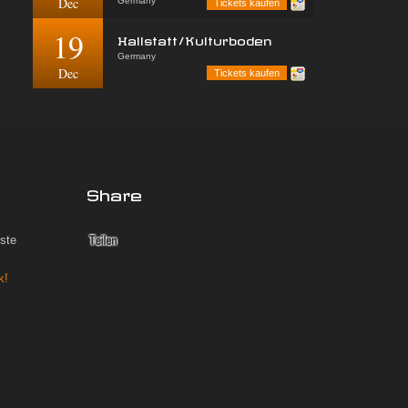
Dec
Germany
Tickets kaufen
19
Hallstatt/Kulturboden
Germany
Dec
Tickets kaufen
Share
iste
k!