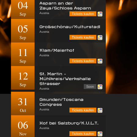
04
Asparn an der
Zaya/Schloss Asparn
Sep
Austria
Tickets kaufen
05
Großschönau/Kulturstadl
Austria
Sep
Tickets kaufen
11
Klam/Meierhof
Austria
Sep
Tickets kaufen
12
St. Martin -
Mühlkreis/Werkshalle
Strasser
Sep
Soon
Austria
31
Gmunden/Toscana
Congress
Oct
Austria
Tickets kaufen
06
Hof bei Salzburg/K.U.L.T.
Austria
Nov
Tickets kaufen