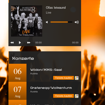
Ollas leiwaund
Live
00:00
00:00
Konzerte
06
Wildon/MMS-Saal
Austria
Aug
Tickets kaufen
07
Grafenegg/Wolkenturm
Austria
Aug
Tickets kaufen