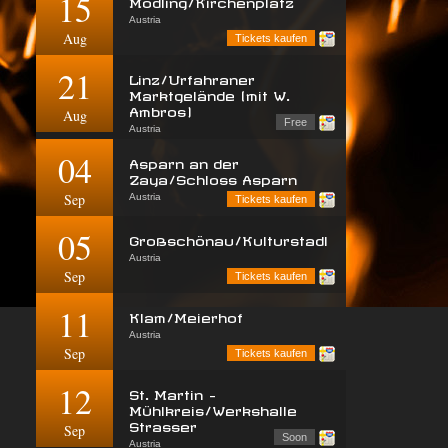
15
Mödling/Kirchenplatz
Austria
Aug
Tickets kaufen
21
Linz/Urfahraner
Marktgelände (mit W.
Ambros)
Aug
Free
Austria
04
Asparn an der
Zaya/Schloss Asparn
Sep
Austria
Tickets kaufen
05
Großschönau/Kulturstadl
Austria
Sep
Tickets kaufen
11
Klam/Meierhof
Austria
Sep
Tickets kaufen
12
St. Martin -
Mühlkreis/Werkshalle
Strasser
Sep
Soon
Austria