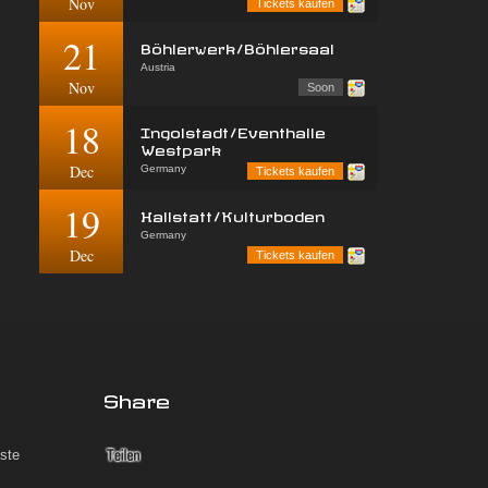
Nov
Tickets kaufen
21
Böhlerwerk/Böhlersaal
Austria
Nov
Soon
18
Ingolstadt/Eventhalle
Westpark
Dec
Germany
Tickets kaufen
19
Hallstatt/Kulturboden
Germany
Dec
Tickets kaufen
Share
iste