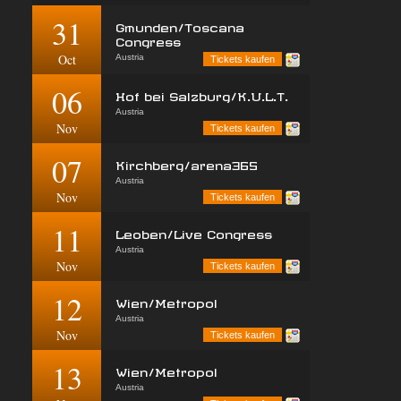
31
Gmunden/Toscana
Congress
Oct
Austria
Tickets kaufen
06
Hof bei Salzburg/K.U.L.T.
Austria
Nov
Tickets kaufen
07
Kirchberg/arena365
Austria
Nov
Tickets kaufen
11
Leoben/Live Congress
Austria
Nov
Tickets kaufen
12
Wien/Metropol
Austria
Nov
Tickets kaufen
13
Wien/Metropol
Austria