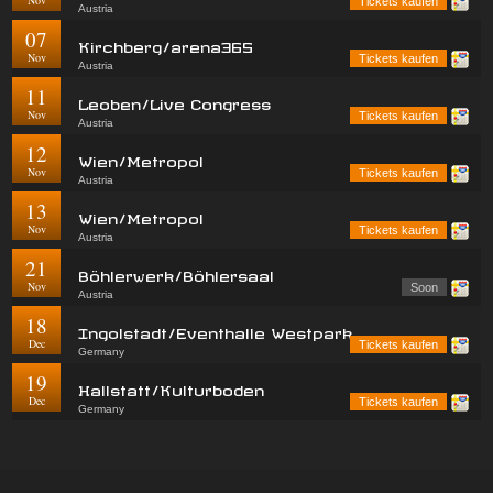
Nov
Tickets kaufen
Austria
07
Kirchberg/arena365
Nov
Tickets kaufen
Austria
11
Leoben/Live Congress
Nov
Tickets kaufen
Austria
12
Wien/Metropol
Nov
Tickets kaufen
Austria
13
Wien/Metropol
Nov
Tickets kaufen
Austria
21
Böhlerwerk/Böhlersaal
Nov
Soon
Austria
18
Ingolstadt/Eventhalle Westpark
Dec
Tickets kaufen
Germany
19
Hallstatt/Kulturboden
Dec
Tickets kaufen
Germany