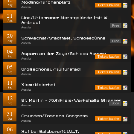
Mödling/Kirchenplatz
Aug
Tickets kaufen
Austria
21
Linz/Urfahraner Marktgelände (mit W.
Aug
Ambros)
Free
Austria
29
Schwechat/Stadtfest, Schlossbühne
Aug
Free
Austria
04
Asparn an der Zaya/Schloss Asparn
Sep
Tickets kaufen
Austria
05
Großschönau/Kulturstadl
Sep
Tickets kaufen
Austria
11
Klam/Meierhof
Sep
Tickets kaufen
Austria
12
St. Martin - Mühlkreis/Werkshalle Strasser
Sep
Soon
Austria
31
Gmunden/Toscana Congress
Oct
Tickets kaufen
Austria
06
Hof bei Salzburg/K.U.L.T.