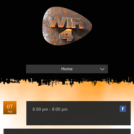
Home
07
6:00 pm - 8:00 pm
Sep