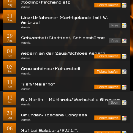
Mödling/Kirchenplatz
Aug
Tickets kaufen
Austria
21
Linz/Urfahraner Marktgelände (mit W.
Aug
Ambros)
Free
Austria
29
Schwechat/Stadtfest, Schlossbühne
Aug
Free
Austria
04
Asparn an der Zaya/Schloss Asparn
Sep
Tickets kaufen
Austria
05
Großschönau/Kulturstadl
Sep
Tickets kaufen
Austria
11
Klam/Meierhof
Sep
Tickets kaufen
Austria
12
St. Martin - Mühlkreis/Werkshalle Strasser
Sep
Soon
Austria
31
Gmunden/Toscana Congress
Oct
Tickets kaufen
Austria
06
Hof bei Salzburg/K.U.L.T.