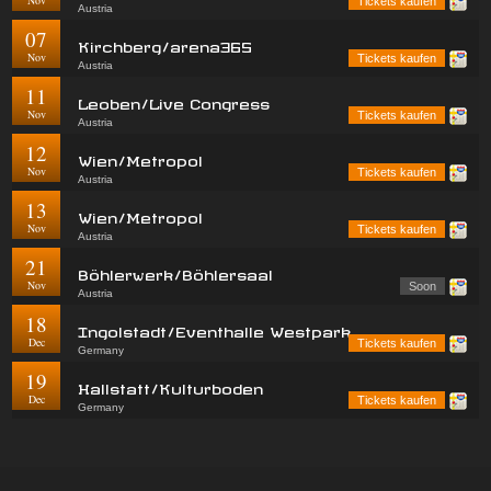
Nov
Tickets kaufen
Austria
07
Kirchberg/arena365
Nov
Tickets kaufen
Austria
11
Leoben/Live Congress
Nov
Tickets kaufen
Austria
12
Wien/Metropol
Nov
Tickets kaufen
Austria
13
Wien/Metropol
Nov
Tickets kaufen
Austria
21
Böhlerwerk/Böhlersaal
Nov
Soon
Austria
18
Ingolstadt/Eventhalle Westpark
Dec
Tickets kaufen
Germany
19
Hallstatt/Kulturboden
Dec
Tickets kaufen
Germany