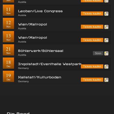
Nov
Tickets kaufen
Austria
11
Leoben/Live Congress
Nov
Tickets kaufen
Austria
12
Wien/Metropol
Nov
Tickets kaufen
Austria
13
Wien/Metropol
Nov
Tickets kaufen
Austria
21
Böhlerwerk/Böhlersaal
Nov
Soon
Austria
18
Ingolstadt/Eventhalle Westpark
Dec
Tickets kaufen
Germany
19
Hallstatt/Kulturboden
Dec
Tickets kaufen
Germany
Die Band