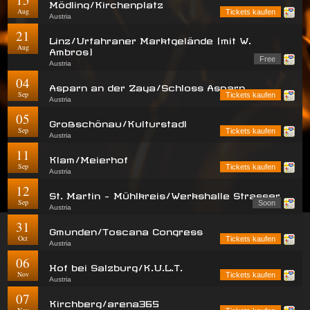
Mödling/Kirchenplatz
Aug
Tickets kaufen
Austria
21
Linz/Urfahraner Marktgelände (mit W.
Aug
Ambros)
Free
Austria
04
Asparn an der Zaya/Schloss Asparn
Sep
Tickets kaufen
Austria
05
Großschönau/Kulturstadl
Sep
Tickets kaufen
Austria
11
Klam/Meierhof
Sep
Tickets kaufen
Austria
12
St. Martin - Mühlkreis/Werkshalle Strasser
Sep
Soon
Austria
31
Gmunden/Toscana Congress
Oct
Tickets kaufen
Austria
06
Hof bei Salzburg/K.U.L.T.
Nov
Tickets kaufen
Austria
07
Kirchberg/arena365