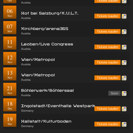
Oct
Tickets kaufen
Austria
06
Hof bei Salzburg/K.U.L.T.
Nov
Tickets kaufen
Austria
07
Kirchberg/arena365
Nov
Tickets kaufen
Austria
11
Leoben/Live Congress
Nov
Tickets kaufen
Austria
12
Wien/Metropol
Nov
Tickets kaufen
Austria
13
Wien/Metropol
Nov
Tickets kaufen
Austria
21
Böhlerwerk/Böhlersaal
Nov
Soon
Austria
18
Ingolstadt/Eventhalle Westpark
Dec
Tickets kaufen
Germany
19
Hallstatt/Kulturboden
Dec
Tickets kaufen
Germany