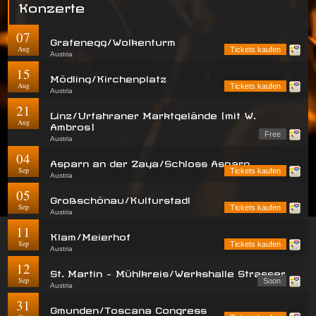
Konzerte
07
Grafenegg/Wolkenturm
Aug
Tickets kaufen
Austria
15
Mödling/Kirchenplatz
Aug
Tickets kaufen
Austria
21
Linz/Urfahraner Marktgelände (mit W.
Aug
Ambros)
Free
Austria
04
Asparn an der Zaya/Schloss Asparn
Sep
Tickets kaufen
Austria
05
Großschönau/Kulturstadl
Sep
Tickets kaufen
Austria
11
Klam/Meierhof
Sep
Tickets kaufen
Austria
12
St. Martin - Mühlkreis/Werkshalle Strasser
Sep
Soon
Austria
31
Gmunden/Toscana Congress