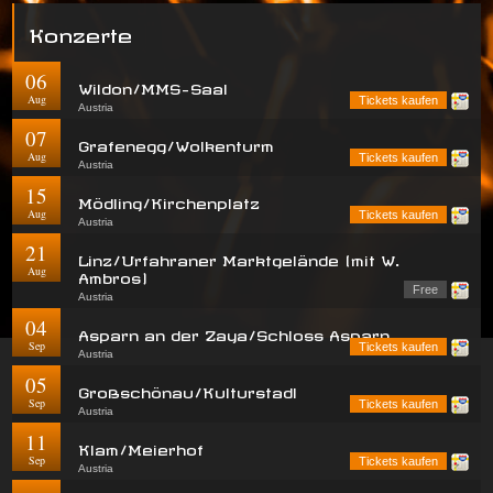
Konzerte
06
Wildon/MMS-Saal
Aug
Tickets kaufen
Austria
07
Grafenegg/Wolkenturm
Aug
Tickets kaufen
Austria
15
Mödling/Kirchenplatz
Aug
Tickets kaufen
Austria
21
Linz/Urfahraner Marktgelände (mit W.
Aug
Ambros)
Free
Austria
04
Asparn an der Zaya/Schloss Asparn
Sep
Tickets kaufen
Austria
05
Großschönau/Kulturstadl
Sep
Tickets kaufen
Austria
11
Klam/Meierhof
Sep
Tickets kaufen
Austria