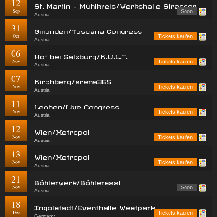
12
St. Martin - Mühlkreis/Werkshalle Strasser
Sep
Soon
Austria
31
Gmunden/Toscana Congress
Oct
Tickets kaufen
Austria
06
Hof bei Salzburg/K.U.L.T.
Nov
Tickets kaufen
Austria
07
Kirchberg/arena365
Nov
Tickets kaufen
Austria
11
Leoben/Live Congress
Nov
Tickets kaufen
Austria
12
Wien/Metropol
Nov
Tickets kaufen
Austria
13
Wien/Metropol
Nov
Tickets kaufen
Austria
21
Böhlerwerk/Böhlersaal
Nov
Soon
Austria
18
Ingolstadt/Eventhalle Westpark
Dec
Tickets kaufen
Germany