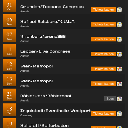
31
Gmunden/Toscana Congress
Oct
Tickets kaufen
Austria
06
Hof bei Salzburg/K.U.L.T.
Nov
Tickets kaufen
Austria
07
Kirchberg/arena365
Nov
Tickets kaufen
Austria
11
Leoben/Live Congress
Nov
Tickets kaufen
Austria
12
Wien/Metropol
Nov
Tickets kaufen
Austria
13
Wien/Metropol
Nov
Tickets kaufen
Austria
21
Böhlerwerk/Böhlersaal
Nov
Soon
Austria
18
Ingolstadt/Eventhalle Westpark
Dec
Tickets kaufen
Germany
19
Hallstatt/Kulturboden