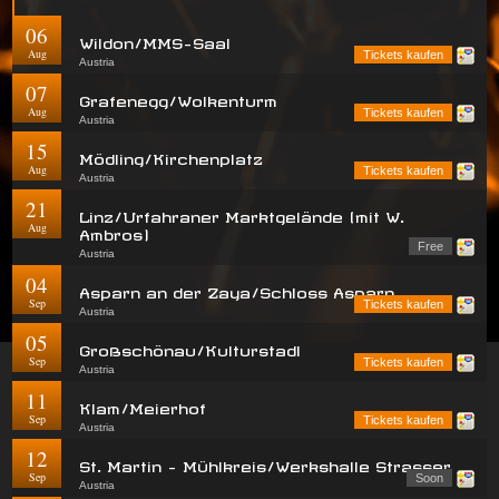
06
Wildon/MMS-Saal
Aug
Tickets kaufen
Austria
07
Grafenegg/Wolkenturm
Aug
Tickets kaufen
Austria
15
Mödling/Kirchenplatz
Aug
Tickets kaufen
Austria
21
Linz/Urfahraner Marktgelände (mit W.
Aug
Ambros)
Free
Austria
04
Asparn an der Zaya/Schloss Asparn
Sep
Tickets kaufen
Austria
05
Großschönau/Kulturstadl
Sep
Tickets kaufen
Austria
11
Klam/Meierhof
Sep
Tickets kaufen
Austria
12
St. Martin - Mühlkreis/Werkshalle Strasser
Sep
Soon
Austria