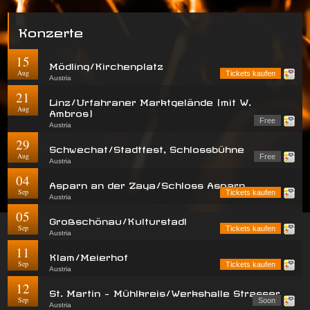
Konzerte
15
Mödling/Kirchenplatz
Aug
Tickets kaufen
Austria
21
Linz/Urfahraner Marktgelände (mit W.
Aug
Ambros)
Free
Austria
29
Schwechat/Stadtfest, Schlossbühne
Aug
Free
Austria
04
Asparn an der Zaya/Schloss Asparn
Sep
Tickets kaufen
Austria
05
Großschönau/Kulturstadl
Sep
Tickets kaufen
Austria
11
Klam/Meierhof
Sep
Tickets kaufen
Austria
12
St. Martin - Mühlkreis/Werkshalle Strasser
Sep
Soon
Austria