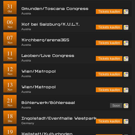
31
Gmunden/Toscana Congress
Oct
Tickets kaufen
Austria
06
Hof bei Salzburg/K.U.L.T.
Nov
Tickets kaufen
Austria
07
Kirchberg/arena365
Nov
Tickets kaufen
Austria
11
Leoben/Live Congress
Nov
Tickets kaufen
Austria
12
Wien/Metropol
Nov
Tickets kaufen
Austria
13
Wien/Metropol
Nov
Tickets kaufen
Austria
21
Böhlerwerk/Böhlersaal
Nov
Soon
Austria
18
Ingolstadt/Eventhalle Westpark
Dec
Tickets kaufen
Germany
19
Hallstatt/Kulturboden