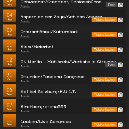
Schwechat/Stadtfest, Schlossbühne
Aug
Free
Austria
04
Asparn an der Zaya/Schloss Asparn
Sep
Tickets kaufen
Austria
05
Großschönau/Kulturstadl
Sep
Tickets kaufen
Austria
11
Klam/Meierhof
Sep
Tickets kaufen
Austria
12
St. Martin - Mühlkreis/Werkshalle Strasser
Sep
Soon
Austria
31
Gmunden/Toscana Congress
Oct
Tickets kaufen
Austria
06
Hof bei Salzburg/K.U.L.T.
Nov
Tickets kaufen
Austria
07
Kirchberg/arena365
Nov
Tickets kaufen
Austria
11
Leoben/Live Congress
Nov
Tickets kaufen
Austria