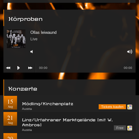
Hörproben
Ollas leiwaund
Live
00:00
00:00
Konzerte
15
Mödling/Kirchenplatz
Aug
Tickets kaufen
Austria
21
Linz/Urfahraner Marktgelände (mit W.
Aug
Ambros)
Free
Austria
29