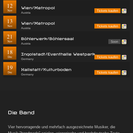
12
Wien/Metropol
Nov
Tickets kaufen
Austria
13
Wien/Metropol
Nov
Tickets kaufen
Austria
21
Böhlerwerk/Böhlersaal
Nov
Soon
Austria
18
Ingolstadt/Eventhalle Westpark
Dec
Tickets kaufen
Germany
19
Hallstatt/Kulturboden
Dec
Tickets kaufen
Germany
Die Band
Vier hervorragende und mehrfach ausgezeichnete Musiker, die