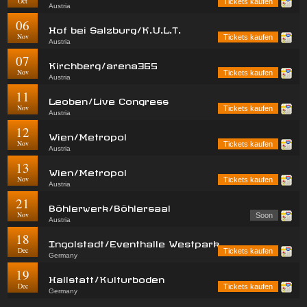
Oct
Tickets kaufen
Austria
06
Hof bei Salzburg/K.U.L.T.
Nov
Tickets kaufen
Austria
07
Kirchberg/arena365
Nov
Tickets kaufen
Austria
11
Leoben/Live Congress
Nov
Tickets kaufen
Austria
12
Wien/Metropol
Nov
Tickets kaufen
Austria
13
Wien/Metropol
Nov
Tickets kaufen
Austria
21
Böhlerwerk/Böhlersaal
Nov
Soon
Austria
18
Ingolstadt/Eventhalle Westpark
Dec
Tickets kaufen
Germany
19
Hallstatt/Kulturboden
Dec
Tickets kaufen
Germany