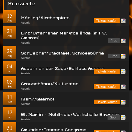
Konzerte
15
Mödling/Kirchenplatz
Aug
Tickets kaufen
Austria
21
Linz/Urfahraner Marktgelände (mit W.
Aug
Ambros)
Free
Austria
29
Schwechat/Stadtfest, Schlossbühne
Aug
Free
Austria
04
Asparn an der Zaya/Schloss Asparn
Sep
Tickets kaufen
Austria
05
Großschönau/Kulturstadl
Sep
Tickets kaufen
Austria
11
Klam/Meierhof
Sep
Tickets kaufen
Austria
12
St. Martin - Mühlkreis/Werkshalle Strasser
Sep
Soon
Austria
31
Gmunden/Toscana Congress