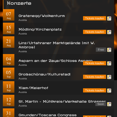
Konzerte
07
Grafenegg/Wolkenturm
Aug
Tickets kaufen
Austria
15
Mödling/Kirchenplatz
Aug
Tickets kaufen
Austria
21
Linz/Urfahraner Marktgelände (mit W.
Aug
Ambros)
Free
Austria
04
Asparn an der Zaya/Schloss Asparn
Sep
Tickets kaufen
Austria
05
Großschönau/Kulturstadl
Sep
Tickets kaufen
Austria
11
Klam/Meierhof
Sep
Tickets kaufen
Austria
12
St. Martin - Mühlkreis/Werkshalle Strasser
Sep
Soon
Austria
31
Gmunden/Toscana Congress