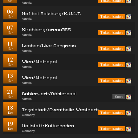
Oct
Tickets kaufen
Austria
06
Hof bei Salzburg/K.U.L.T.
Nov
Tickets kaufen
Austria
07
Kirchberg/arena365
Nov
Tickets kaufen
Austria
11
Leoben/Live Congress
Nov
Tickets kaufen
Austria
12
Wien/Metropol
Nov
Tickets kaufen
Austria
13
Wien/Metropol
Nov
Tickets kaufen
Austria
21
Böhlerwerk/Böhlersaal
Nov
Soon
Austria
18
Ingolstadt/Eventhalle Westpark
Dec
Tickets kaufen
Germany
19
Hallstatt/Kulturboden
Dec
Tickets kaufen
Germany