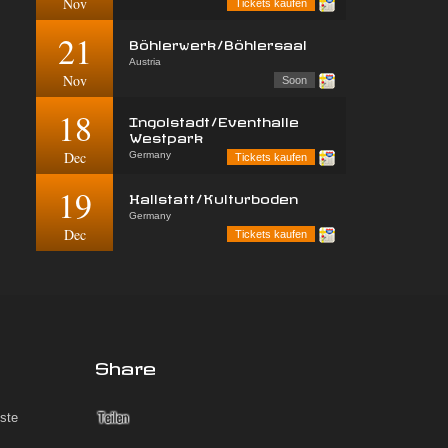
Nov
Tickets kaufen
21
Böhlerwerk/Böhlersaal
Austria
Nov
Soon
18
Ingolstadt/Eventhalle
Westpark
Dec
Germany
Tickets kaufen
19
Hallstatt/Kulturboden
Germany
Dec
Tickets kaufen
Share
iste