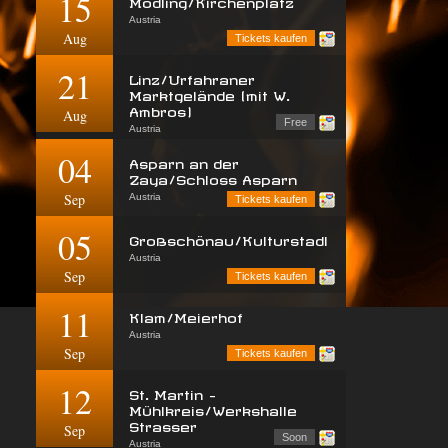
15
Mödling/Kirchenplatz
Austria
Aug
Tickets kaufen
21
Linz/Urfahraner
Marktgelände (mit W.
Ambros)
Aug
Free
Austria
04
Asparn an der
Zaya/Schloss Asparn
Sep
Austria
Tickets kaufen
05
Großschönau/Kulturstadl
Austria
Sep
Tickets kaufen
11
Klam/Meierhof
Austria
Sep
Tickets kaufen
12
St. Martin -
Mühlkreis/Werkshalle
Strasser
Sep
Soon
Austria