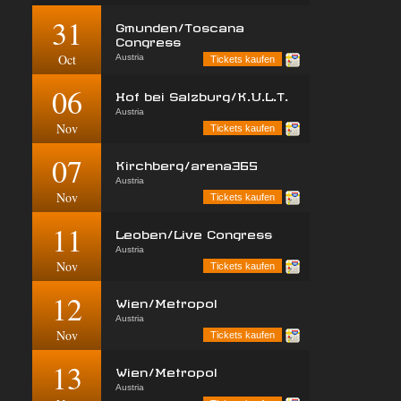
31
Gmunden/Toscana
Congress
Oct
Austria
Tickets kaufen
06
Hof bei Salzburg/K.U.L.T.
Austria
Nov
Tickets kaufen
07
Kirchberg/arena365
Austria
Nov
Tickets kaufen
11
Leoben/Live Congress
Austria
Nov
Tickets kaufen
12
Wien/Metropol
Austria
Nov
Tickets kaufen
13
Wien/Metropol
Austria