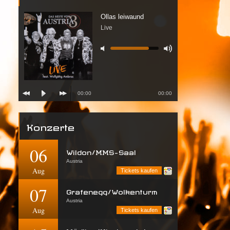
Ollas leiwaund
Live
00:00
00:00
Konzerte
06
Wildon/MMS-Saal
Austria
Aug
Tickets kaufen
07
Grafenegg/Wolkenturm
Austria
Aug
Tickets kaufen