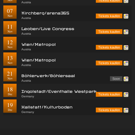
Nov
Tickets kaufen
Austria
07
Kirchberg/arena365
Nov
Tickets kaufen
Austria
11
Leoben/Live Congress
Nov
Tickets kaufen
Austria
12
Wien/Metropol
Nov
Tickets kaufen
Austria
13
Wien/Metropol
Nov
Tickets kaufen
Austria
21
Böhlerwerk/Böhlersaal
Nov
Soon
Austria
18
Ingolstadt/Eventhalle Westpark
Dec
Tickets kaufen
Germany
19
Hallstatt/Kulturboden
Dec
Tickets kaufen
Germany