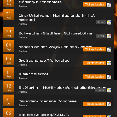
Mödling/Kirchenplatz
Aug
Tickets kaufen
Austria
21
Linz/Urfahraner Marktgelände (mit W.
Aug
Ambros)
Free
Austria
29
Schwechat/Stadtfest, Schlossbühne
Aug
Free
Austria
04
Asparn an der Zaya/Schloss Asparn
Sep
Tickets kaufen
Austria
05
Großschönau/Kulturstadl
Sep
Tickets kaufen
Austria
11
Klam/Meierhof
Sep
Tickets kaufen
Austria
12
St. Martin - Mühlkreis/Werkshalle Strasser
Sep
Soon
Austria
31
Gmunden/Toscana Congress
Oct
Tickets kaufen
Austria
06
Hof bei Salzburg/K.U.L.T.