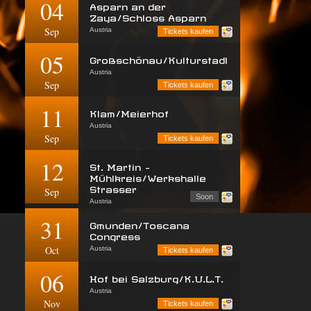
04
Asparn an der
Zaya/Schloss Asparn
Sep
Austria
Tickets kaufen
05
Großschönau/Kulturstadl
Austria
Sep
Tickets kaufen
11
Klam/Meierhof
Austria
Sep
Tickets kaufen
12
St. Martin -
Mühlkreis/Werkshalle
Strasser
Sep
Soon
Austria
31
Gmunden/Toscana
Congress
Oct
Austria
Tickets kaufen
06
Hof bei Salzburg/K.U.L.T.
Austria
Nov
Tickets kaufen