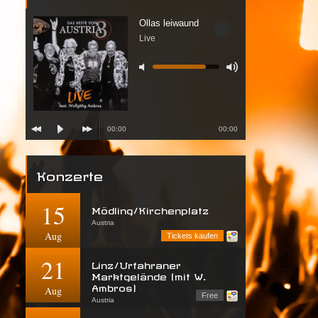
Ollas leiwaund
Live
00:00
00:00
Konzerte
15
Mödling/Kirchenplatz
Austria
Aug
Tickets kaufen
21
Linz/Urfahraner
Marktgelände (mit W.
Ambros)
Aug
Free
Austria