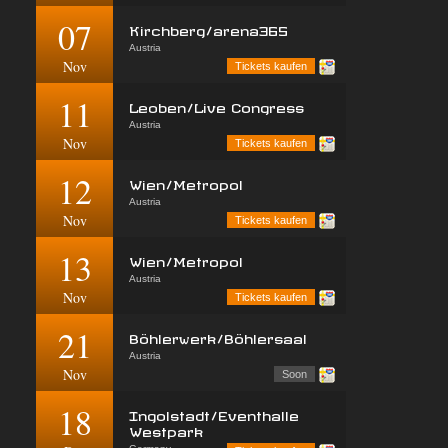
07
Kirchberg/arena365
Austria
Nov
Tickets kaufen
11
Leoben/Live Congress
Austria
Nov
Tickets kaufen
12
Wien/Metropol
Austria
Nov
Tickets kaufen
13
Wien/Metropol
Austria
Nov
Tickets kaufen
21
Böhlerwerk/Böhlersaal
Austria
Nov
Soon
18
Ingolstadt/Eventhalle
Westpark