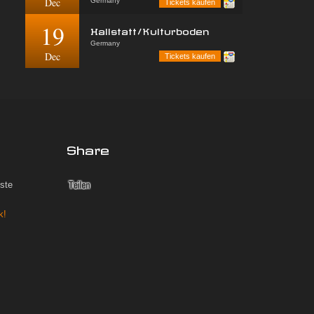
Dec
Germany
Tickets kaufen
19
Hallstatt/Kulturboden
Germany
Dec
Tickets kaufen
Share
iste
k!