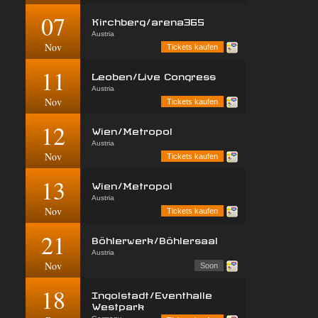
07
Kirchberg/arena365
Austria
Nov
Tickets kaufen
11
Leoben/Live Congress
Austria
Nov
Tickets kaufen
12
Wien/Metropol
Austria
Nov
Tickets kaufen
13
Wien/Metropol
Austria
Nov
Tickets kaufen
21
Böhlerwerk/Böhlersaal
Austria
Nov
Soon
18
Ingolstadt/Eventhalle
Westpark