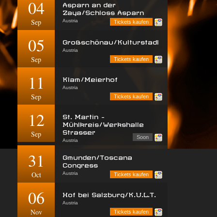
04
Asparn an der
Zaya/Schloss Asparn
Sep
Austria
Tickets kaufen
05
Großschönau/Kulturstadl
Austria
Sep
Tickets kaufen
11
Klam/Meierhof
Austria
Sep
Tickets kaufen
12
St. Martin -
Mühlkreis/Werkshalle
Strasser
Sep
Soon
Austria
31
Gmunden/Toscana
Congress
Oct
Austria
Tickets kaufen
06
Hof bei Salzburg/K.U.L.T.
Austria
Nov
Tickets kaufen