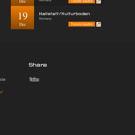
Dec
Germany
Tickets kaufen
19
Hallstatt/Kulturboden
Germany
Dec
Tickets kaufen
Share
iste
k!