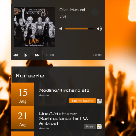
Ollas leiwaund
Live
00:00
00:00
Konzerte
15
Mödling/Kirchenplatz
Austria
Aug
Tickets kaufen
21
Linz/Urfahraner
Marktgelände (mit W.
Ambros)
Aug
Free
Austria