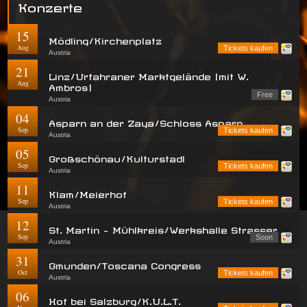
Konzerte
15
Mödling/Kirchenplatz
Aug
Tickets kaufen
Austria
21
Linz/Urfahraner Marktgelände (mit W.
Aug
Ambros)
Free
Austria
04
Asparn an der Zaya/Schloss Asparn
Sep
Tickets kaufen
Austria
05
Großschönau/Kulturstadl
Sep
Tickets kaufen
Austria
11
Klam/Meierhof
Sep
Tickets kaufen
Austria
12
St. Martin - Mühlkreis/Werkshalle Strasser
Sep
Soon
Austria
31
Gmunden/Toscana Congress
Oct
Tickets kaufen
Austria
06
Hof bei Salzburg/K.U.L.T.