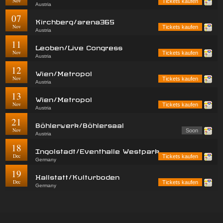
Nov
Tickets kaufen
Austria
07
Kirchberg/arena365
Nov
Tickets kaufen
Austria
11
Leoben/Live Congress
Nov
Tickets kaufen
Austria
12
Wien/Metropol
Nov
Tickets kaufen
Austria
13
Wien/Metropol
Nov
Tickets kaufen
Austria
21
Böhlerwerk/Böhlersaal
Nov
Soon
Austria
18
Ingolstadt/Eventhalle Westpark
Dec
Tickets kaufen
Germany
19
Hallstatt/Kulturboden
Dec
Tickets kaufen
Germany