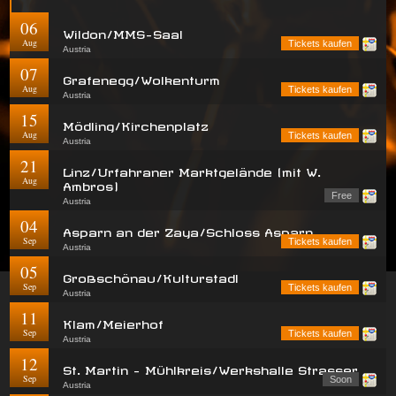
06
Wildon/MMS-Saal
Aug
Tickets kaufen
Austria
07
Grafenegg/Wolkenturm
Aug
Tickets kaufen
Austria
15
Mödling/Kirchenplatz
Aug
Tickets kaufen
Austria
21
Linz/Urfahraner Marktgelände (mit W.
Aug
Ambros)
Free
Austria
04
Asparn an der Zaya/Schloss Asparn
Sep
Tickets kaufen
Austria
05
Großschönau/Kulturstadl
Sep
Tickets kaufen
Austria
11
Klam/Meierhof
Sep
Tickets kaufen
Austria
12
St. Martin - Mühlkreis/Werkshalle Strasser
Sep
Soon
Austria