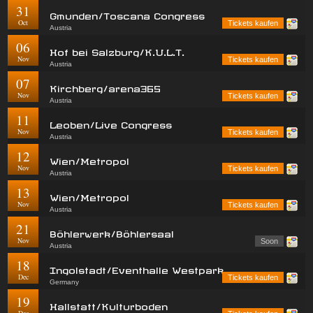
31
Gmunden/Toscana Congress
Oct
Tickets kaufen
Austria
06
Hof bei Salzburg/K.U.L.T.
Nov
Tickets kaufen
Austria
07
Kirchberg/arena365
Nov
Tickets kaufen
Austria
11
Leoben/Live Congress
Nov
Tickets kaufen
Austria
12
Wien/Metropol
Nov
Tickets kaufen
Austria
13
Wien/Metropol
Nov
Tickets kaufen
Austria
21
Böhlerwerk/Böhlersaal
Nov
Soon
Austria
18
Ingolstadt/Eventhalle Westpark
Dec
Tickets kaufen
Germany
19
Hallstatt/Kulturboden