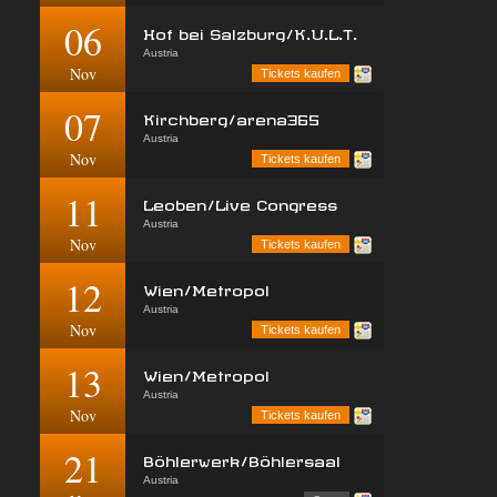
06
Hof bei Salzburg/K.U.L.T.
Austria
Nov
Tickets kaufen
07
Kirchberg/arena365
Austria
Nov
Tickets kaufen
11
Leoben/Live Congress
Austria
Nov
Tickets kaufen
12
Wien/Metropol
Austria
Nov
Tickets kaufen
13
Wien/Metropol
Austria
Nov
Tickets kaufen
21
Böhlerwerk/Böhlersaal
Austria