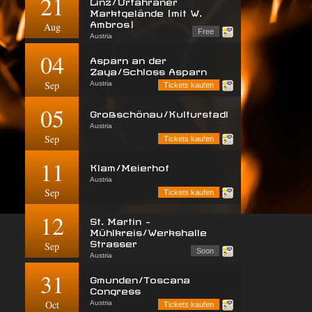
21
Linz/Urfahraner
Marktgelände (mit W.
Ambros)
Aug
Free
Austria
04
Asparn an der
Zaya/Schloss Asparn
Sep
Austria
Tickets kaufen
05
Großschönau/Kulturstadl
Austria
Sep
Tickets kaufen
11
Klam/Meierhof
Austria
Sep
Tickets kaufen
12
St. Martin -
Mühlkreis/Werkshalle
Strasser
Sep
Soon
Austria
31
Gmunden/Toscana
Congress
Oct
Austria
Tickets kaufen