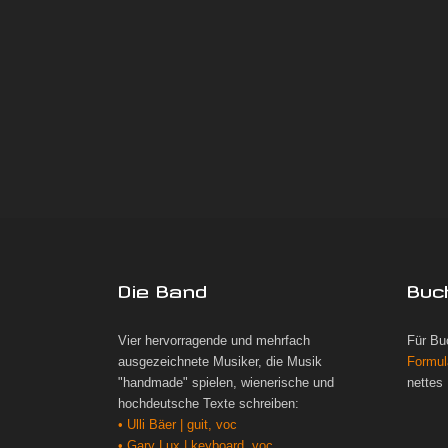
Die Band
Buc
Vier hervorragende und mehrfach
Für Bu
ausgezeichnete Musiker, die Musik
Formul
"handmade" spielen, wienerische und
nettes
hochdeutsche Texte schreiben:
• Ulli Bäer | guit, voc
• Gary Lux | keyboard, voc