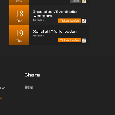
Nov
Soon
18
Ingolstadt/Eventhalle
Westpark
Dec
Germany
Tickets kaufen
19
Hallstatt/Kulturboden
Germany
Dec
Tickets kaufen
Share
iste
k!