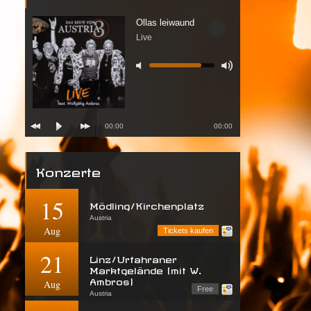
Ollas leiwaund
Live
00:00
00:00
Konzerte
15
Mödling/Kirchenplatz
Austria
Aug
Tickets kaufen
21
Linz/Urfahraner
Marktgelände (mit W.
Ambros)
Aug
Free
Austria