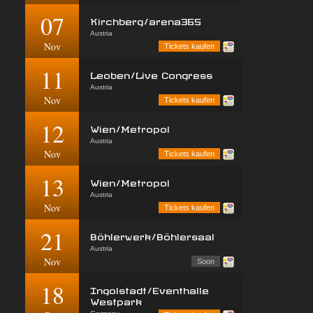
07
Kirchberg/arena365
Austria
Nov
Tickets kaufen
11
Leoben/Live Congress
Austria
Nov
Tickets kaufen
12
Wien/Metropol
Austria
Nov
Tickets kaufen
13
Wien/Metropol
Austria
Nov
Tickets kaufen
21
Böhlerwerk/Böhlersaal
Austria
Nov
Soon
18
Ingolstadt/Eventhalle
Westpark