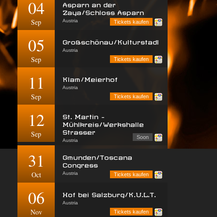
04
Asparn an der
Zaya/Schloss Asparn
Sep
Austria
Tickets kaufen
05
Großschönau/Kulturstadl
Austria
Sep
Tickets kaufen
11
Klam/Meierhof
Austria
Sep
Tickets kaufen
12
St. Martin -
Mühlkreis/Werkshalle
Strasser
Sep
Soon
Austria
31
Gmunden/Toscana
Congress
Oct
Austria
Tickets kaufen
06
Hof bei Salzburg/K.U.L.T.
Austria
Nov
Tickets kaufen