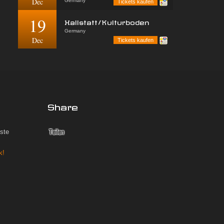
Dec
Germany
Tickets kaufen
19
Hallstatt/Kulturboden
Germany
Dec
Tickets kaufen
Share
iste
k!