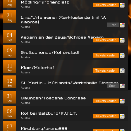
Mödling/Kirchenplatz
Aug
Tickets kaufen
Austria
21
Linz/Urfahraner Marktgelände (mit W.
Aug
Ambros)
Free
Austria
04
Asparn an der Zaya/Schloss Asparn
Sep
Tickets kaufen
Austria
05
Großschönau/Kulturstadl
Sep
Tickets kaufen
Austria
11
Klam/Meierhof
Sep
Tickets kaufen
Austria
12
St. Martin - Mühlkreis/Werkshalle Strasser
Sep
Soon
Austria
31
Gmunden/Toscana Congress
Oct
Tickets kaufen
Austria
06
Hof bei Salzburg/K.U.L.T.
Nov
Tickets kaufen
Austria
07
Kirchberg/arena365