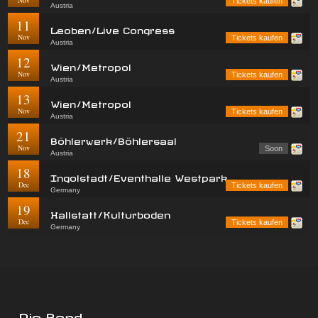
Nov
Tickets kaufen
Austria
11
Leoben/Live Congress
Nov
Tickets kaufen
Austria
12
Wien/Metropol
Nov
Tickets kaufen
Austria
13
Wien/Metropol
Nov
Tickets kaufen
Austria
21
Böhlerwerk/Böhlersaal
Nov
Soon
Austria
18
Ingolstadt/Eventhalle Westpark
Dec
Tickets kaufen
Germany
19
Hallstatt/Kulturboden
Dec
Tickets kaufen
Germany
Die Band