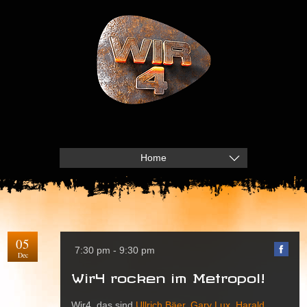
Home
05
7:30 pm - 9:30 pm
Dec
Wir4 rocken im Metropol!
Wir4, das sind
Ullrich Bäer
,
Gary Lux
,
Harald