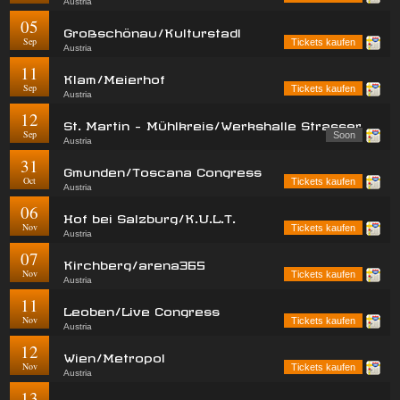
Austria
05
Großschönau/Kulturstadl
Sep
Tickets kaufen
Austria
11
Klam/Meierhof
Sep
Tickets kaufen
Austria
12
St. Martin - Mühlkreis/Werkshalle Strasser
Sep
Soon
Austria
31
Gmunden/Toscana Congress
Oct
Tickets kaufen
Austria
06
Hof bei Salzburg/K.U.L.T.
Nov
Tickets kaufen
Austria
07
Kirchberg/arena365
Nov
Tickets kaufen
Austria
11
Leoben/Live Congress
Nov
Tickets kaufen
Austria
12
Wien/Metropol
Nov
Tickets kaufen
Austria
13