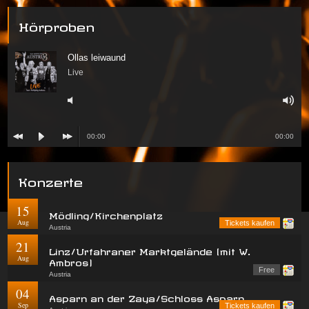
Hörproben
Ollas leiwaund
Live
00:00
00:00
Konzerte
15
Mödling/Kirchenplatz
Aug
Tickets kaufen
Austria
21
Linz/Urfahraner Marktgelände (mit W.
Aug
Ambros)
Free
Austria
04
Asparn an der Zaya/Schloss Asparn
Sep
Tickets kaufen