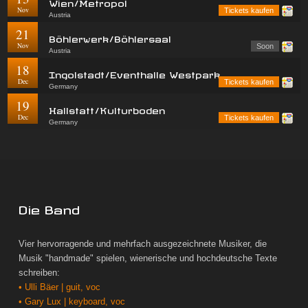
Wien/Metropol
Nov
Tickets kaufen
Austria
21
Böhlerwerk/Böhlersaal
Nov
Soon
Austria
18
Ingolstadt/Eventhalle Westpark
Dec
Tickets kaufen
Germany
19
Hallstatt/Kulturboden
Dec
Tickets kaufen
Germany
Die Band
Vier hervorragende und mehrfach ausgezeichnete Musiker, die
Musik "handmade" spielen, wienerische und hochdeutsche Texte
schreiben:
• Ulli Bäer | guit, voc
• Gary Lux | keyboard, voc