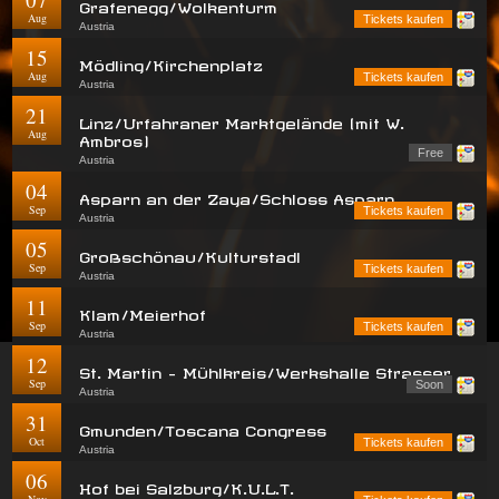
Grafenegg/Wolkenturm
Aug
Tickets kaufen
Austria
15
Mödling/Kirchenplatz
Aug
Tickets kaufen
Austria
21
Linz/Urfahraner Marktgelände (mit W.
Aug
Ambros)
Free
Austria
04
Asparn an der Zaya/Schloss Asparn
Sep
Tickets kaufen
Austria
05
Großschönau/Kulturstadl
Sep
Tickets kaufen
Austria
11
Klam/Meierhof
Sep
Tickets kaufen
Austria
12
St. Martin - Mühlkreis/Werkshalle Strasser
Sep
Soon
Austria
31
Gmunden/Toscana Congress
Oct
Tickets kaufen
Austria
06
Hof bei Salzburg/K.U.L.T.