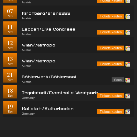
Nov
Tickets kaufen
Austria
07
Kirchberg/arena365
Nov
Tickets kaufen
Austria
11
Leoben/Live Congress
Nov
Tickets kaufen
Austria
12
Wien/Metropol
Nov
Tickets kaufen
Austria
13
Wien/Metropol
Nov
Tickets kaufen
Austria
21
Böhlerwerk/Böhlersaal
Nov
Soon
Austria
18
Ingolstadt/Eventhalle Westpark
Dec
Tickets kaufen
Germany
19
Hallstatt/Kulturboden
Dec
Tickets kaufen
Germany