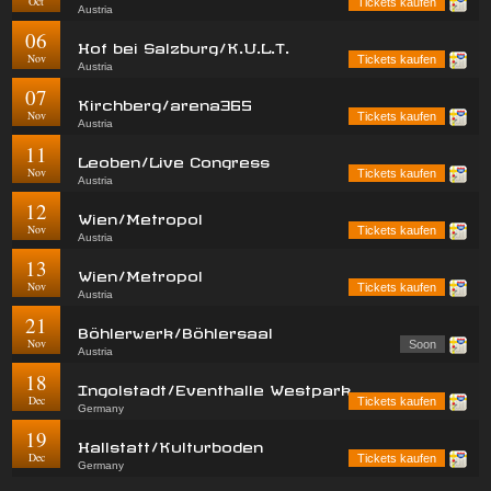
Oct
Tickets kaufen
Austria
06
Hof bei Salzburg/K.U.L.T.
Nov
Tickets kaufen
Austria
07
Kirchberg/arena365
Nov
Tickets kaufen
Austria
11
Leoben/Live Congress
Nov
Tickets kaufen
Austria
12
Wien/Metropol
Nov
Tickets kaufen
Austria
13
Wien/Metropol
Nov
Tickets kaufen
Austria
21
Böhlerwerk/Böhlersaal
Nov
Soon
Austria
18
Ingolstadt/Eventhalle Westpark
Dec
Tickets kaufen
Germany
19
Hallstatt/Kulturboden
Dec
Tickets kaufen
Germany