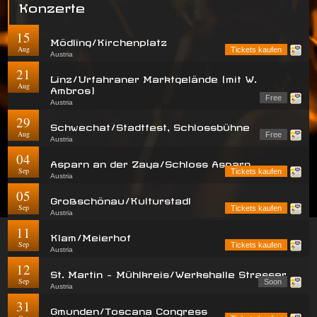
Konzerte
15
Mödling/Kirchenplatz
Aug
Tickets kaufen
Austria
21
Linz/Urfahraner Marktgelände (mit W.
Aug
Ambros)
Free
Austria
29
Schwechat/Stadtfest, Schlossbühne
Aug
Free
Austria
04
Asparn an der Zaya/Schloss Asparn
Sep
Tickets kaufen
Austria
05
Großschönau/Kulturstadl
Sep
Tickets kaufen
Austria
11
Klam/Meierhof
Sep
Tickets kaufen
Austria
12
St. Martin - Mühlkreis/Werkshalle Strasser
Sep
Soon
Austria
31
Gmunden/Toscana Congress