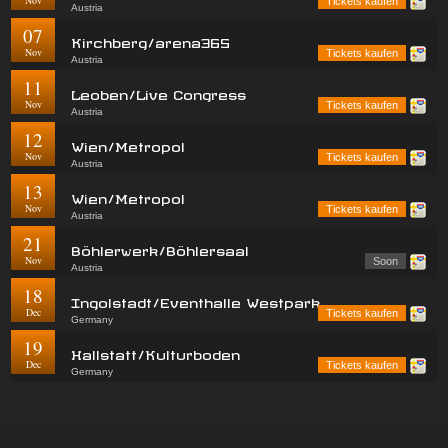
Nov
Tickets kaufen
Austria
07
Kirchberg/arena365
Nov
Tickets kaufen
Austria
11
Leoben/Live Congress
Nov
Tickets kaufen
Austria
12
Wien/Metropol
Nov
Tickets kaufen
Austria
13
Wien/Metropol
Nov
Tickets kaufen
Austria
21
Böhlerwerk/Böhlersaal
Nov
Soon
Austria
18
Ingolstadt/Eventhalle Westpark
Dec
Tickets kaufen
Germany
19
Hallstatt/Kulturboden
Dec
Tickets kaufen
Germany