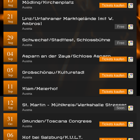
Mödling/Kirchenplatz
Aug
Tickets kaufen
Austria
21
Linz/Urfahraner Marktgelände (mit W.
Aug
Ambros)
Free
Austria
29
Schwechat/Stadtfest, Schlossbühne
Aug
Free
Austria
04
Asparn an der Zaya/Schloss Asparn
Sep
Tickets kaufen
Austria
05
Großschönau/Kulturstadl
Sep
Tickets kaufen
Austria
11
Klam/Meierhof
Sep
Tickets kaufen
Austria
12
St. Martin - Mühlkreis/Werkshalle Strasser
Sep
Soon
Austria
31
Gmunden/Toscana Congress
Oct
Tickets kaufen
Austria
06
Hof bei Salzburg/K.U.L.T.