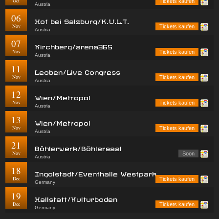
Oct
Tickets kaufen
Austria
06
Hof bei Salzburg/K.U.L.T.
Nov
Tickets kaufen
Austria
07
Kirchberg/arena365
Nov
Tickets kaufen
Austria
11
Leoben/Live Congress
Nov
Tickets kaufen
Austria
12
Wien/Metropol
Nov
Tickets kaufen
Austria
13
Wien/Metropol
Nov
Tickets kaufen
Austria
21
Böhlerwerk/Böhlersaal
Nov
Soon
Austria
18
Ingolstadt/Eventhalle Westpark
Dec
Tickets kaufen
Germany
19
Hallstatt/Kulturboden
Dec
Tickets kaufen
Germany