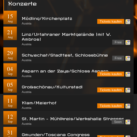
Konzerte
15
Mödling/Kirchenplatz
Aug
Tickets kaufen
Austria
21
Linz/Urfahraner Marktgelände (mit W.
Aug
Ambros)
Free
Austria
29
Schwechat/Stadtfest, Schlossbühne
Aug
Free
Austria
04
Asparn an der Zaya/Schloss Asparn
Sep
Tickets kaufen
Austria
05
Großschönau/Kulturstadl
Sep
Tickets kaufen
Austria
11
Klam/Meierhof
Sep
Tickets kaufen
Austria
12
St. Martin - Mühlkreis/Werkshalle Strasser
Sep
Soon
Austria
31
Gmunden/Toscana Congress