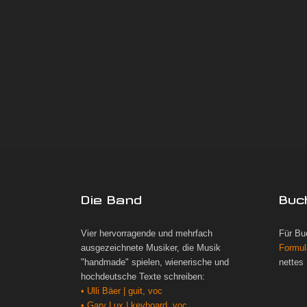
Die Band
Buc
Vier hervorragende und mehrfach
Für Bu
ausgezeichnete Musiker, die Musik
Formul
"handmade" spielen, wienerische und
nettes
hochdeutsche Texte schreiben:
• Ulli Bäer | guit, voc
• Gary Lux | keyboard, voc