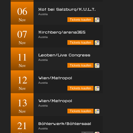
06
Hof bei Salzburg/K.U.L.T.
Austria
Nov
Tickets kaufen
07
Kirchberg/arena365
Austria
Nov
Tickets kaufen
11
Leoben/Live Congress
Austria
Nov
Tickets kaufen
12
Wien/Metropol
Austria
Nov
Tickets kaufen
13
Wien/Metropol
Austria
Nov
Tickets kaufen
21
Böhlerwerk/Böhlersaal
Austria