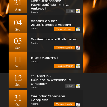
21
Linz/Urfahraner
Marktgelände (mit W.
Ambros)
Aug
Free
Austria
04
Asparn an der
Zaya/Schloss Asparn
Sep
Austria
Tickets kaufen
05
Großschönau/Kulturstadl
Austria
Sep
Tickets kaufen
11
Klam/Meierhof
Austria
Sep
Tickets kaufen
12
St. Martin -
Mühlkreis/Werkshalle
Strasser
Sep
Soon
Austria
31
Gmunden/Toscana
Congress
Oct
Austria
Tickets kaufen