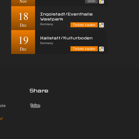
Nov
Soon
18
Ingolstadt/Eventhalle
Westpark
Dec
Germany
Tickets kaufen
19
Hallstatt/Kulturboden
Germany
Dec
Tickets kaufen
Share
iste
k!