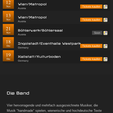
12
Wien/Metropol
Nov
Tickets kaufen
Austria
13
Wien/Metropol
Nov
Tickets kaufen
Austria
21
Böhlerwerk/Böhlersaal
Nov
Soon
Austria
18
Ingolstadt/Eventhalle Westpark
Dec
Tickets kaufen
Germany
19
Hallstatt/Kulturboden
Dec
Tickets kaufen
Germany
Die Band
Vier hervorragende und mehrfach ausgezeichnete Musiker, die
Musik "handmade" spielen, wienerische und hochdeutsche Texte