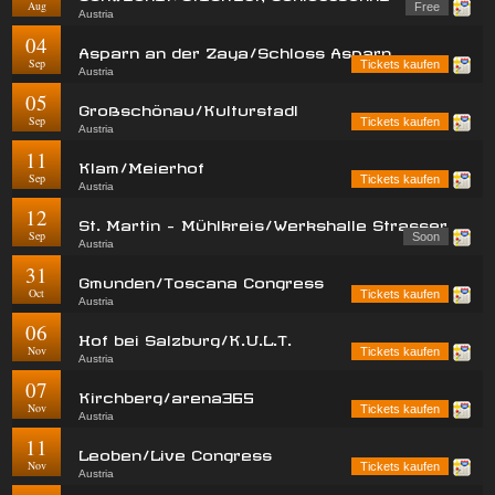
Aug
Free
Austria
04
Asparn an der Zaya/Schloss Asparn
Sep
Tickets kaufen
Austria
05
Großschönau/Kulturstadl
Sep
Tickets kaufen
Austria
11
Klam/Meierhof
Sep
Tickets kaufen
Austria
12
St. Martin - Mühlkreis/Werkshalle Strasser
Sep
Soon
Austria
31
Gmunden/Toscana Congress
Oct
Tickets kaufen
Austria
06
Hof bei Salzburg/K.U.L.T.
Nov
Tickets kaufen
Austria
07
Kirchberg/arena365
Nov
Tickets kaufen
Austria
11
Leoben/Live Congress
Nov
Tickets kaufen
Austria