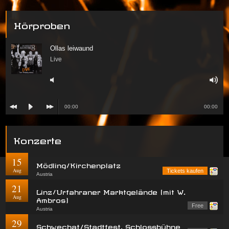
Hörproben
Ollas leiwaund
Live
00:00
00:00
Konzerte
15
Mödling/Kirchenplatz
Aug
Tickets kaufen
Austria
21
Linz/Urfahraner Marktgelände (mit W.
Aug
Ambros)
Free
Austria
29
Schwechat/Stadtfest, Schlossbühne