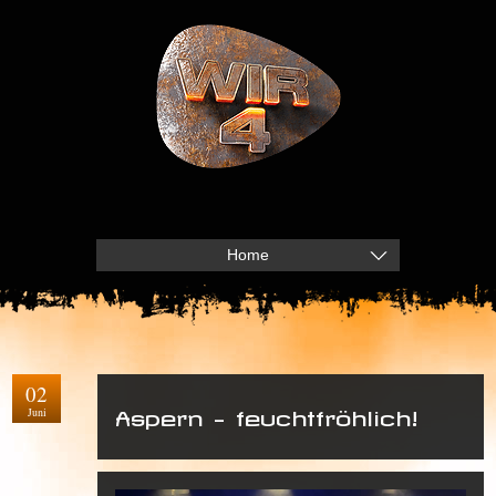
Home
02
Juni
Aspern – feuchtfröhlich!