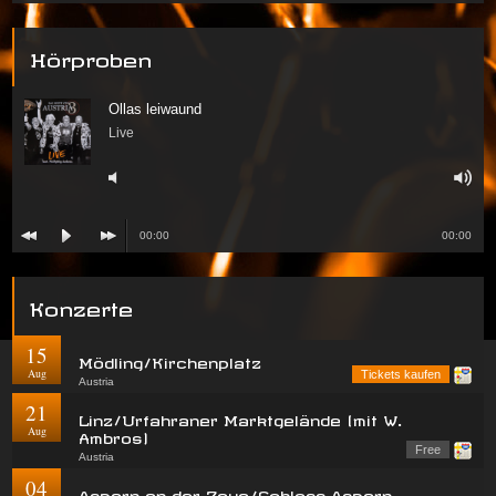
Hörproben
Ollas leiwaund
Live
00:00
00:00
Konzerte
15
Mödling/Kirchenplatz
Aug
Tickets kaufen
Austria
21
Linz/Urfahraner Marktgelände (mit W.
Aug
Ambros)
Free
Austria
04
Asparn an der Zaya/Schloss Asparn