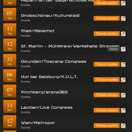
Sep
Tickets kaufen
Austria
05
Großschönau/Kulturstadl
Sep
Tickets kaufen
Austria
11
Klam/Meierhof
Sep
Tickets kaufen
Austria
12
St. Martin - Mühlkreis/Werkshalle Strasser
Sep
Soon
Austria
31
Gmunden/Toscana Congress
Oct
Tickets kaufen
Austria
06
Hof bei Salzburg/K.U.L.T.
Nov
Tickets kaufen
Austria
07
Kirchberg/arena365
Nov
Tickets kaufen
Austria
11
Leoben/Live Congress
Nov
Tickets kaufen
Austria
12
Wien/Metropol
Nov
Tickets kaufen
Austria