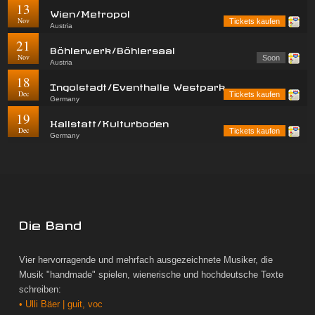
13
Wien/Metropol
Nov
Tickets kaufen
Austria
21
Böhlerwerk/Böhlersaal
Nov
Soon
Austria
18
Ingolstadt/Eventhalle Westpark
Dec
Tickets kaufen
Germany
19
Hallstatt/Kulturboden
Dec
Tickets kaufen
Germany
Die Band
Vier hervorragende und mehrfach ausgezeichnete Musiker, die
Musik "handmade" spielen, wienerische und hochdeutsche Texte
schreiben:
• Ulli Bäer | guit, voc